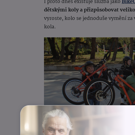
I proto dnes existuje služba jako
Bike
dětskými koly a přizpůsobovat velikos
vyroste, kolo se jednoduše vymění za vě
kola.