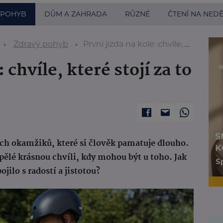
 POHYB
DŮM A ZAHRADA
RŮZNÉ
ČTENÍ NA NEDĚ
Zdravý pohyb
První jízda na kole: chvíle, které stojí za to zažít s vnoučetem
 chvíle, které stojí za to
těch okamžiků, které si člověk pamatuje dlouho.
pělé krásnou chvíli, kdy mohou být u toho. Jak
pojilo s radostí a jistotou?