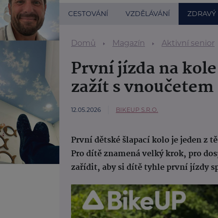
CESTOVÁNÍ
VZDĚLÁVÁNÍ
ZDRAVÝ
Domů
Magazín
Aktivní senior
První jízda na kole:
zažít s vnoučetem
12.05.2026
BIKEUP S.R.O.
První dětské šlapací kolo je jeden z 
Pro dítě znamená velký krok, pro dos
zařídit, aby si dítě tyhle první jízdy s