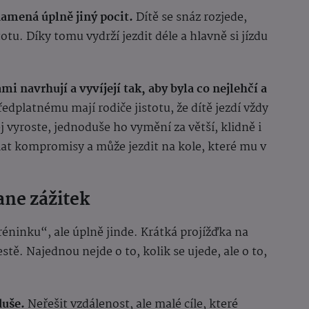
namená úplně jiný pocit.
Dítě se snáz rozjede,
totu. Díky tomu vydrží jezdit déle a hlavně si jízdu
ami navrhují a vyvíjejí tak, aby byla co nejlehčí a
edplatnému mají rodiče jistotu, že dítě jezdí vždy
j vyroste, jednoduše ho vymění za větší, klidně i
lat kompromisy a může jezdit na kole, které mu v
tane zážitek
tréninku“, ale úplně jinde. Krátká projížďka na
estě. Najednou nejde o to, kolik se ujede, ale o to,
duše.
Neřešit vzdálenost, ale malé cíle, které