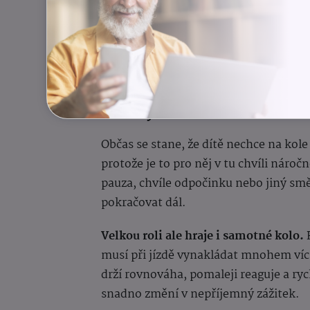
Když má dítě kolo, které mu opravdu sed
přirozenou radostí.
Někdy stačí změnit mali
Občas se stane, že dítě nechce na kole
protože je to pro něj v tu chvíli náro
pauza, chvíle odpočinku nebo jiný smě
pokračovat dál.
Velkou roli ale hraje i samotné kolo.
P
musí při jízdě vynakládat mnohem víc
drží rovnováha, pomaleji reaguje a rych
snadno změní v nepříjemný zážitek.