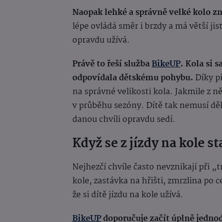
Naopak lehké a správně velké kolo z
lépe ovládá směr i brzdy a má větší jis
opravdu užívá.
Právě to řeší služba
BikeUP
. Kola si s
odpovídala dětskému pohybu.
Díky př
na správné velikosti kola. Jakmile z ně
v průběhu sezóny. Dítě tak nemusí dě
danou chvíli opravdu sedí.
Když se z jízdy na kole s
Nejhezčí chvíle často nevznikají při „
kole, zastávka na hřišti, zmrzlina po c
že si dítě jízdu na kole užívá.
BikeUP
doporučuje začít úplně jedno