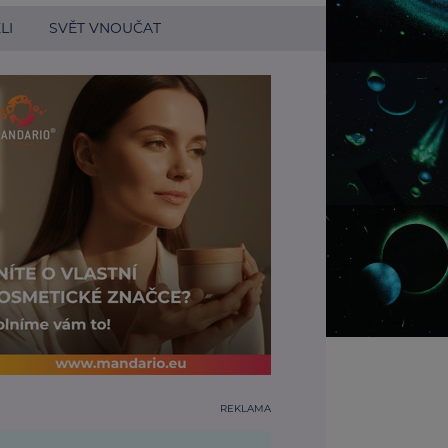
LI
SVĚT VNOUČAT
REKLAMA