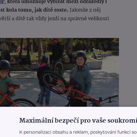
UP
,
která umožňuje vybírat mezi odrážedly i
t kola tomu, jak dítě roste.
Jakmile z něj
tší a dítě tak vždy jezdí na správné velikosti
Maximální bezpečí pro vaše soukromí
K personalizaci obsahu a reklam, poskytování funkcí so