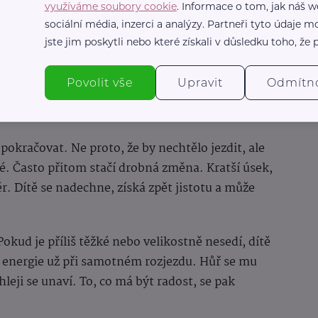
využíváme soubory cookie
. Informace o tom, jak náš w
sociální média, inzerci a analýzy. Partneři tyto údaje
jste jim poskytli nebo které získali v důsledku toho, že p
í, získává jistotu a jízda na kole se stává
Povolit vše
Upravit
Odmítn
čkost
 pokračovat. Ne proto, že by nechtělo jezdit, ale
čné. Často přitom stačí drobná změna. Kratší úsek,
r. Dítě se nadechne, získá zpět jistotu a může
okud je příliš těžké nebo velikostně nesedí, dítě
 energie už při samotném rozjezdu. Hůř se mu
leji se unaví. To, co má být radost, se pak