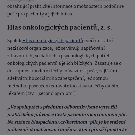
obsahující praktické informace o možnostech podpůrné
péče pro pacienty a jejich blízké.
Hlas onkologických pacientů, z. s.
Spolek
Hlas onkologických pacientů
tvoří nestátní
neziskové organizace, jež se věnují naplňování
zdravotních, sociálních a psychologických potřeb
onkologických pacientů a jejich blízkých. Zasazuje se o
dostupnost moderní léčby, návaznost péče, zajištění
adekvátního sociálního zabezpečení, jednotnou
metodiku posouzení zdravotního stavu a léčby dalším
lékařem (tzv. „second opinion“).
„Ve spolupráci s předními odborníky jsme vytvořili
praktického průvodce Cesta pacienta s karcinomem plic.
Na stránce
hlaspacientu.cz/karcinom-plic
je ke stažení
průběžně aktualizovaná brožura, která přináší praktické