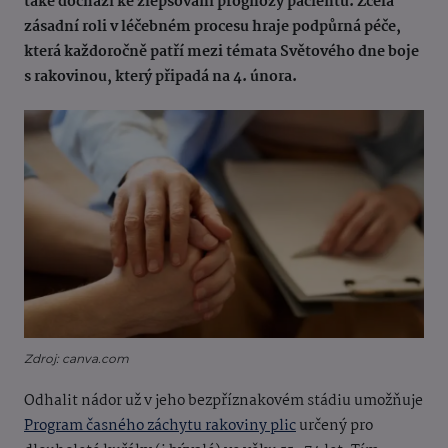
také dochází ke zlepšování prognózy pacientů. Zcela
zásadní roli v léčebném procesu hraje podpůrná péče,
která každoročně patří mezi témata Světového dne boje
s rakovinou, který připadá na 4. února.
Zdroj: canva.com
Odhalit nádor už v jeho bezpříznakovém stádiu umožňuje
Program časného záchytu rakoviny plic
určený pro