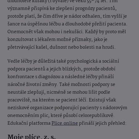
dlouholeté kuřáky (i bývalé) ve věku 55–74 let. Tím
významně přispívá ke zlepšení prognózy pacientů,
protože platí, že čím dříve je nádor odhalen, tím vyšší je
šance na úspěšnou léčbu a dlouhodobé přežití pacienta.
Onemocnět však mohou i nekuřáci. Každý by proto měl
konzultovat s lékařem možné příznaky, jako je
přetrvávající kašel, dušnost nebo bolesti na hrudi.
Vedle léčby je důležitá také psychologická a sociální
podpora pacientů a jejich blízkých, protože období
konfrontace s diagnózou a následné léčby přináší
náročné životní změny. Také možnosti podpory se
neustále zlepšují, nicméně se mohou lišit podle
pracoviště, na kterém se pacient léčí. Existují však
neziskové organizace podporující pacienty s nádorovým
onemocněním plic, které působí celorepublikově.
Edukační platforma
Plice.online
přináší jejich přehled:
Moje plíce, z. s.