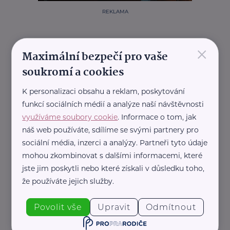
REKLAMA
×
Maximální bezpečí pro vaše
Další články
soukromí a cookies
K personalizaci obsahu a reklam, poskytování
funkcí sociálních médií a analýze naší návštěvnosti
využíváme soubory cookie
. Informace o tom, jak
náš web používáte, sdílíme se svými partnery pro
sociální média, inzerci a analýzy. Partneři tyto údaje
mohou zkombinovat s dalšími informacemi, které
PEAR Media
jste jim poskytli nebo které získali v důsledku toho,
Koupání a oči: Jak předejít zánětu spojivek i
že používáte jejich služby.
dalším letním potížím
Aktuálně
Bezpečnost
Prevence
Zdraví
Povolit vše
Upravit
Odmítnout