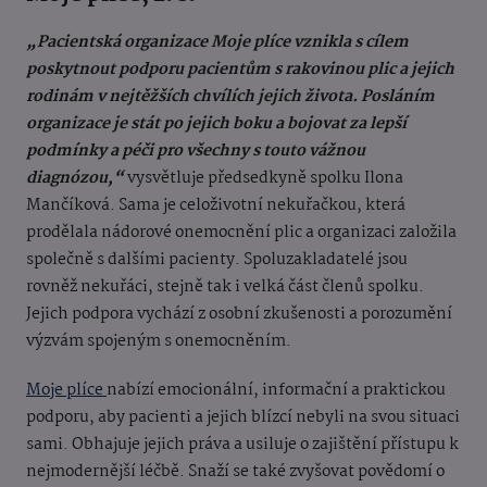
„Pacientská organizace Moje plíce vznikla s cílem
poskytnout podporu pacientům s rakovinou plic a jejich
rodinám v nejtěžších chvílích jejich života. Posláním
organizace je stát po jejich boku a bojovat za lepší
podmínky a péči pro všechny s touto vážnou
diagnózou,“
vysvětluje předsedkyně spolku Ilona
Mančíková. Sama je celoživotní nekuřačkou, která
prodělala nádorové onemocnění plic a organizaci založila
společně s dalšími pacienty. Spoluzakladatelé jsou
rovněž nekuřáci, stejně tak i velká část členů spolku.
Jejich podpora vychází z osobní zkušenosti a porozumění
výzvám spojeným s onemocněním.
Moje plíce
nabízí emocionální, informační a praktickou
podporu, aby pacienti a jejich blízcí nebyli na svou situaci
sami. Obhajuje jejich práva a usiluje o zajištění přístupu k
nejmodernější léčbě. Snaží se také zvyšovat povědomí o