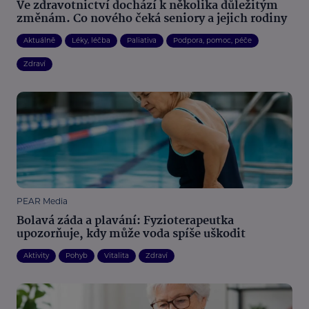
Ve zdravotnictví dochází k několika důležitým
změnám. Co nového čeká seniory a jejich rodiny
Aktuálně
Léky, léčba
Paliativa
Podpora, pomoc, péče
Zdraví
PEAR Media
Bolavá záda a plavání: Fyzioterapeutka
upozorňuje, kdy může voda spíše uškodit
Aktivity
Pohyb
Vitalita
Zdraví