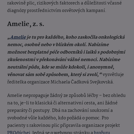
rakovině plic, rizikových faktorech a důležitosti včasné
diagnózy prostřednictvím osvětových kampaní.
Amelie, z. s.
„
Amelie
je tu pro každého, koho zaskočila onkologická
nemoc, osobně nebo v blízkém okolí. Nabízíme
možnost bezplatné péče odborníků i laiků s podobnými
zkušenostmi v překonávání vážné nemoci. Nabízíme
neutrální půdu, kde se může kdokoli, i anonymně,
věnovat sám sobě způsobem, který si zvolí,“
vysvětluje
ředitelka organizace Michaela Čadková Svejkovská.
Amelie nepropaguje žádný ze způsobů léčby – bez ohledu
na to, je-li to klasická či alternativní cesta, ani žádné
preparáty či postupy. Dbá na zachování soukromí a
svobodné vůle každého, kdo požádá o pomoc. Pro
pacienty s rakovinou plic připravila organizace projekt
PROdýchej.
Jedná se o webovou stránku a
brožuru