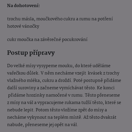
Na dohotovení:
trochu másla, moučkového cukru a rumu na potření
hotové vánočky
cukr moučka na závěrečné pocukrování
Postup přípravy
Do velké mísy vysypeme mouku, do které uděláme
vařečkou důlek. V něm necháme vzejít kvásek z trochy
vlažného mléka, cukru a droždí. Poté postupně přidáme
další suroviny a začneme vymíchávat těsto. Ke konci
přidáme hrozinky namočené v rumu. Těsto přeneseme
z mísy na vál a vypracujeme rukama tužší těsto, které se
nebude lepit. Potom těsto vložíme zpět do mísy a
necháme vykynout na teplém místě. Až těsto dvakrát
nabude, přeneseme jej opět na vál.