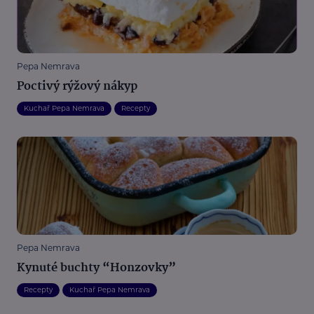
Pepa Nemrava
Poctivý rýžový nákyp
Kuchař Pepa Nemrava
Recepty
Pepa Nemrava
Kynuté buchty “Honzovky”
Recepty
Kuchař Pepa Nemrava