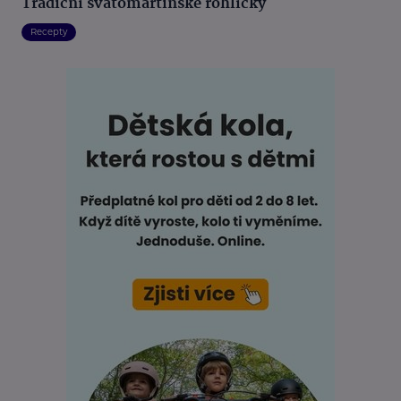
Tradiční svatomartinské rohlíčky
Recepty