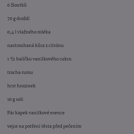
6 žloutků
70 g droždí
0,4 l vlažného mléka
nastrouhaná kůra z citrónu
1 ½ balíčku vanilkového cukru
trocha rumu
hrst hrozinek
10 g soli
Pár kapek vanilkové esence
vejce na potření těsta před pečením