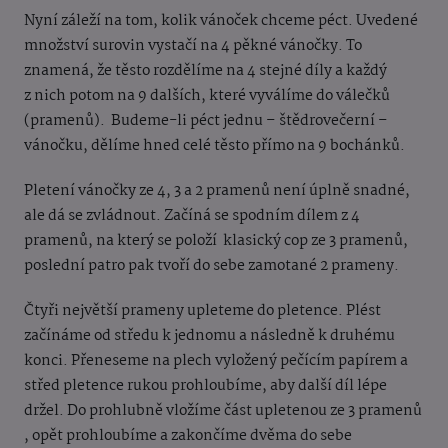
Nyní záleží na tom, kolik vánoček chceme péct. Uvedené
množství surovin vystačí na 4 pěkné vánočky. To
znamená, že těsto rozdělíme na 4 stejné díly a každý
z nich potom na 9 dalších, které vyválíme do válečků
(pramenů). Budeme-li péct jednu – štědrovečerní –
vánočku, dělíme hned celé těsto přímo na 9 bochánků.
Pletení vánočky ze 4, 3 a 2 pramenů není úplně snadné,
ale dá se zvládnout. Začíná se spodním dílem z 4
pramenů, na který se položí
klasický cop ze 3 pramenů,
poslední patro pak tvoří do sebe zamotané 2 prameny.
Čtyři největší prameny upleteme do pletence. Plést
začínáme od středu k jednomu a následně k druhému
konci. Přeneseme na plech vyložený pečícím papírem a
střed pletence rukou prohloubíme, aby další díl lépe
držel. Do prohlubně vložíme část upletenou ze 3 pramenů
, opět prohloubíme a zakončíme dvěma do sebe