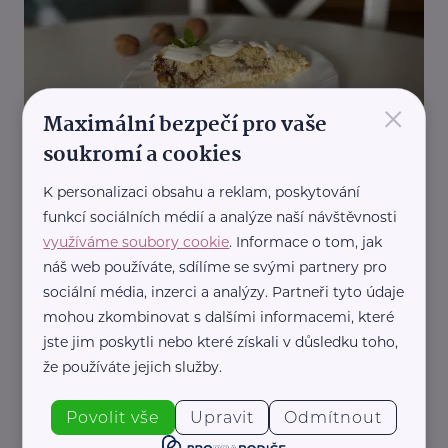
×
Maximální bezpečí pro vaše
Pro prarodiče s.r.o.
soukromí a cookies
Luxusní tvarohový koláč s ovocem
K personalizaci obsahu a reklam, poskytování
Recepty
funkcí sociálních médií a analýze naší návštěvnosti
využíváme soubory cookie
. Informace o tom, jak
náš web používáte, sdílíme se svými partnery pro
sociální média, inzerci a analýzy. Partneři tyto údaje
mohou zkombinovat s dalšími informacemi, které
jste jim poskytli nebo které získali v důsledku toho,
že používáte jejich služby.
Pro prarodiče s.r.o.
Povolit vše
Upravit
Odmítnout
Piškotová roláda s borůvkami