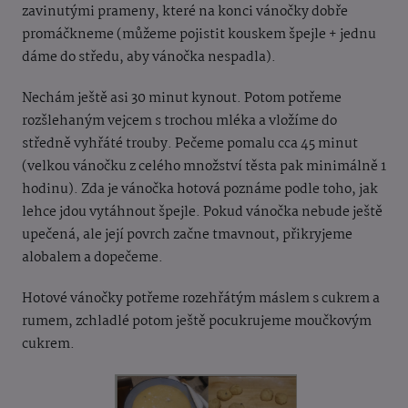
zavinutými prameny, které na konci vánočky dobře
promáčkneme (můžeme pojistit kouskem špejle + jednu
dáme do středu, aby vánočka nespadla).
Nechám ještě asi 30 minut kynout. Potom potřeme
rozšlehaným vejcem s trochou mléka a vložíme do
středně vyhřáté trouby. Pečeme pomalu cca 45 minut
(velkou vánočku z celého množství těsta pak minimálně 1
hodinu). Zda je vánočka hotová poznáme podle toho, jak
lehce jdou vytáhnout špejle. Pokud vánočka nebude ještě
upečená, ale její povrch začne tmavnout, přikryjeme
alobalem a dopečeme.
Hotové vánočky potřeme rozehřátým máslem s cukrem a
rumem, zchladlé potom ještě pocukrujeme moučkovým
cukrem.