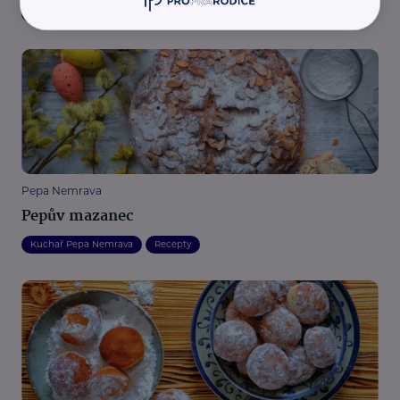
Recepty
Pepa Nemrava
Pepův mazanec
Kuchař Pepa Nemrava
Recepty