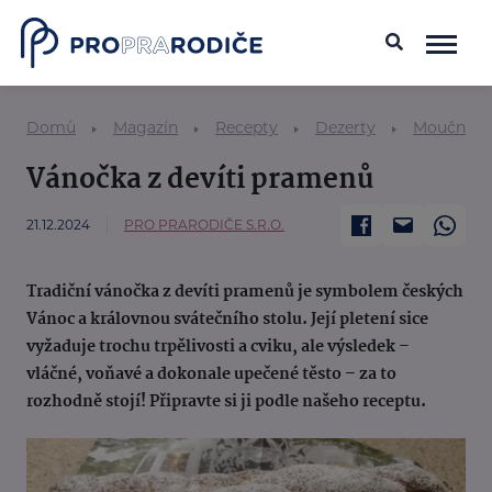
Domů
Magazín
Recepty
Dezerty
Moučníky
Vánočka z devíti pramenů
21.12.2024
PRO PRARODIČE S.R.O.
Tradiční vánočka z devíti pramenů je symbolem českých
Vánoc a královnou svátečního stolu. Její pletení sice
vyžaduje trochu trpělivosti a cviku, ale výsledek –
vláčné, voňavé a dokonale upečené těsto – za to
rozhodně stojí! Připravte si ji podle našeho receptu.