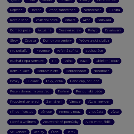
Pojištění
Dotace
Práce, zaměstnání
Nemocnice
Kultura
Péče o sebe
Poslední cesta
Vitalita
Akce
Grilování
Domácí péče
Aktuálně
Duševní zdraví
Pohyb
Zavařování
Slevy
Zábava
Domov pro seniory
Pečovatelská služba
Pro pečující
Prevence
Veřejná sbírka
Spolupráce
Kuchař Pepa Nemrava
Tip
Kniha
Bazar
Oblečení, obuv
Komunikace
Dobrovolnictví
Dobročinnost
Nominace
Dávky
U lékaře
Léky, léčba
Handicap, porucha
Péče v domácím prostředí
Tvoření
Pěstounská péče
Propojení generací
Zamyšlení
Vánoce
Významný den
Přírodní cestou
Vánoce
Pomoc v nouzi
Vnoučata
Výzva
Lázně a wellness
Zdravotnické pomůcky
Auto, moto, řidiči
Velikonoce
Reality
Čtení
Dárek