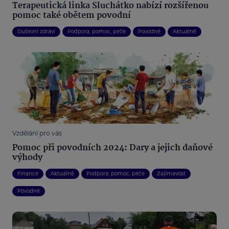
Terapeutická linka Sluchátko nabízí rozšířenou
pomoc také obětem povodní
Duševní zdraví
Podpora, pomoc, péče
Povodně
Aktuálně
Vzdělání pro vás
Pomoc při povodních 2024: Dary a jejich daňové
výhody
Finance
Aktuálně
Podpora, pomoc, péče
Zajímavost
Povodně