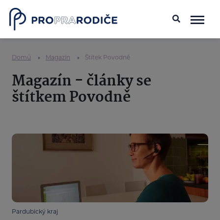
Domů
Magazín
Štítek Povodně
Magazín - články se
štítkem Povodně
Pardubický kraj