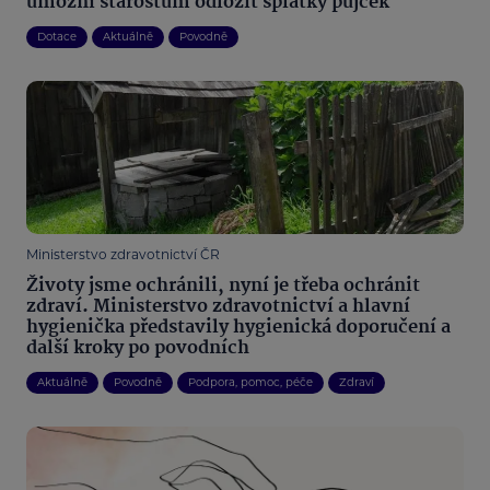
umožní starostům odložit splátky půjček
Dotace
Aktuálně
Povodně
Ministerstvo zdravotnictví ČR
Životy jsme ochránili, nyní je třeba ochránit
zdraví. Ministerstvo zdravotnictví a hlavní
hygienička představily hygienická doporučení a
další kroky po povodních
Aktuálně
Povodně
Podpora, pomoc, péče
Zdraví