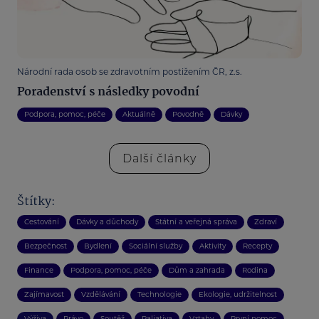
Národní rada osob se zdravotním postižením ČR, z.s.
Poradenství s následky povodní
Podpora, pomoc, péče
Aktuálně
Povodně
Dávky
Další články
Štítky:
Cestování
Dávky a důchody
Státní a veřejná správa
Zdraví
Bezpečnost
Bydlení
Sociální služby
Aktivity
Recepty
Finance
Podpora, pomoc, péče
Dům a zahrada
Rodina
Zajímavost
Vzdělávání
Technologie
Ekologie, udržitelnost
Výživa
Právo
Soutěž
Paliativa
Vztahy
První pomoc