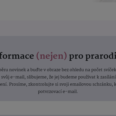
nformace
(nejen)
pro prarod
dběru novinek a buďte v obraze bez ohledu na počet svíče
vůj e-mail, slibujeme, že jej budeme používat k zasílán
lení.
Prosíme, zkontrolujte si svoji emailovou schránku, 
potvrzovací e-mail.