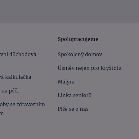
Spolupracujeme
ivní důchodová
Spokojený domov
Úsměv nejen pro Kryštofa
á kalkulačka
Malyra
 na péči
Linka seniorů
oby se zdravotním
Píše se o nás
ím