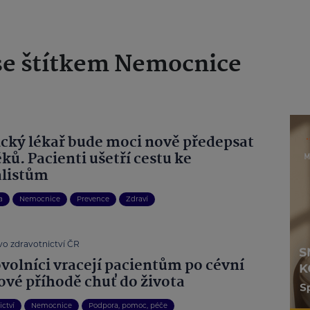
se štítkem Nemocnice
ický lékař bude moci nově předepsat
éků. Pacienti ušetří cestu ke
alistům
a
Nemocnice
Prevence
Zdraví
vo zdravotnictví ČR
volníci vracejí pacientům po cévní
vé příhodě chuť do života
ictví
Nemocnice
Podpora, pomoc, péče