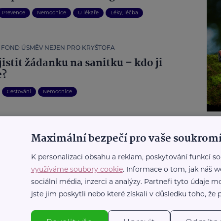
Prevence
Nemocnice
U lékaře
Léky, léčba
 FOND ÚSMĚV NEJEN PRO KRYŠTOFA
jistit žádanku na sanitku – kdo ji
e?
Cestování
Nemocnice
Další články
Maximální bezpečí pro vaše soukromí
K personalizaci obsahu a reklam, poskytování funkcí so
využíváme soubory cookie
. Informace o tom, jak náš w
va
Zdraví
Bezpečnost
Bydlení
Sociální služby
Aktivity
sociální média, inzerci a analýzy. Partneři tyto údaje
 a zahrada
Rodina
Zajímavost
Vzdělávání
Technologie
jste jim poskytli nebo které získali v důsledku toho, že p
Paliativa
Vztahy
První pomoc
Pojištění
Dotace