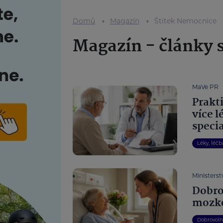
Domů
Magazín
Štítek Nemocnice
Magazín - články 
MaVe PR
Prakt
více l
speci
Léky, léčb
Ministerst
Dobro
mozko
Dobrovoln