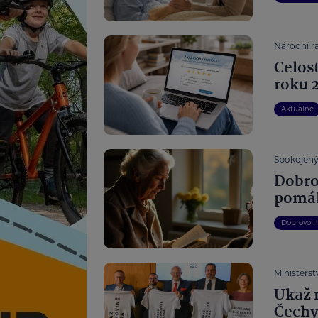
Národní r
Celos
roku 
Aktuálně
Spokojený 
Dobro
pomáh
Dobrovoln
Ministerst
Ukaž 
Čechy