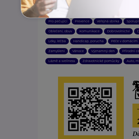
Práce, zaměstnání
Kultura
Péče o sebe
Posle
Aktuálně
Duševní zdraví
Pohyb
Zavařování
Pro pečující
Prevence
Veřejná sbírka
Spolup
Oblečení, obuv
Komunikace
Dobrovolnictví
D
Léky, léčba
Handicap, porucha
Péče v domácím p
Zamyšlení
Vánoce
Významný den
Přírodní c
Lázně a wellness
Zdravotnické pomůcky
Auto, mo