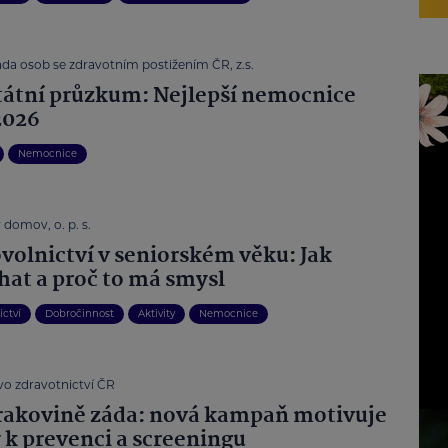
ada osob se zdravotním postižením ČR, z.s.
tátní průzkum: Nejlepší nemocnice
2026
Nemocnice
domov, o. p. s.
volnictví v seniorském věku: Jak
at a proč to má smysl
ictví
Dobročinnost
Aktivity
Nemocnice
vo zdravotnictví ČR
rakovině záda: nová kampaň motivuje
 k prevenci a screeningu