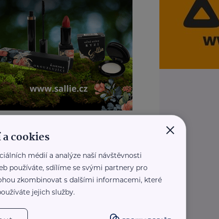
×
REKLAMA
 a cookies
ciálních médií a analýze naší návštěvnosti
eb používáte, sdílíme se svými partnery pro
 mohou zkombinovat s dalšími informacemi, které
oužíváte jejich služby.