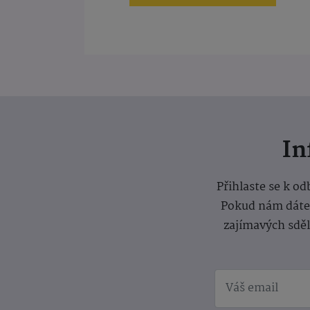
I
Přihlaste se k o
Pokud nám dáte s
zajímavých sdě