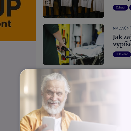
Zdraví
NADAČNÍ
Jak za
vypíš
U lékaře
Štítky:
Cestování
Dávky a důchody
Státní a veřejná sprá
Recepty
Finance
Podpora, pomoc, péče
Dům
Ekologie, udržitelnost
Výživa
Právo
Soutěž