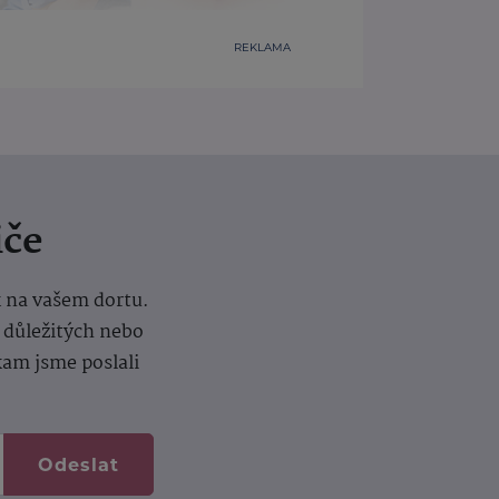
REKLAMA
iče
k na vašem dortu.
í důležitých nebo
kam jsme poslali
Odeslat