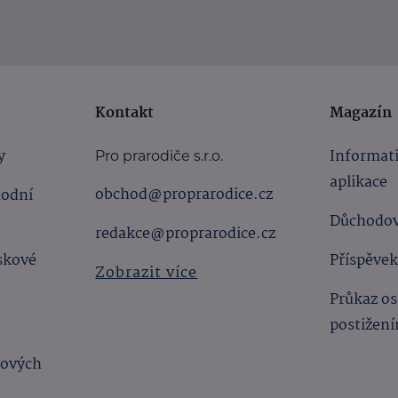
Kontakt
Magazín
y
Informat
Pro prarodiče s.r.o.
aplikace
obchod@proprarodice.cz
hodní
Důchodov
redakce@proprarodice.cz
skové
Příspěvek
Zobrazit více
Průkaz os
postižen
bových