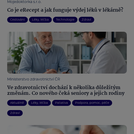
Mojedoktorka s.r.o.
Co je eRecept a jak funguje výdej léků v lékárně?
Cestování
Léky, léčba
Technologie
Zdraví
Ministerstvo zdravotnictví ČR
Ve zdravotnictví dochází k několika důležitým
změnám. Co nového čeká seniory a jejich rodiny
Aktuálně
Léky, léčba
Paliativa
Podpora, pomoc, péče
Zdraví