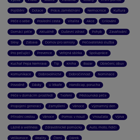
Pojištění
Dotace
Práce, zaměstnání
Nemocnice
Kultura
Péče o sebe
Poslední cesta
Vitalita
Akce
Grilování
Domácí péče
Aktuálně
Duševní zdraví
Pohyb
Zavařování
Slevy
Zábava
Domov pro seniory
Pečovatelská služba
Pro pečující
Prevence
Veřejná sbírka
Spolupráce
Kuchař Pepa Nemrava
Tip
Kniha
Bazar
Oblečení, obuv
Komunikace
Dobrovolnictví
Dobročinnost
Nominace
Povodně
Dávky
U lékaře
Handicap, porucha
Péče v domácím prostředí
Tvoření
Pěstounská péče
Propojení generací
Zamyšlení
Vánoce
Významný den
Přírodní cestou
Vánoce
Pomoc v nouzi
Vnoučata
Výzva
Lázně a wellness
Zdravotnické pomůcky
Auto, moto, řidiči
Velikonoce
Reality
Čtení
Dárek