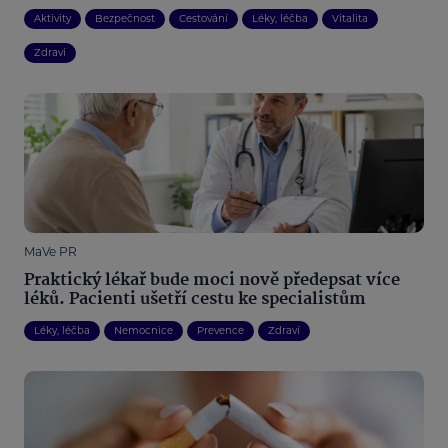
Aktivity
Bezpečnost
Cestování
Léky, léčba
Vitalita
Zdraví
MaVe PR
Praktický lékař bude moci nově předepsat více
léků. Pacienti ušetří cestu ke specialistům
Léky, léčba
Nemocnice
Prevence
Zdraví