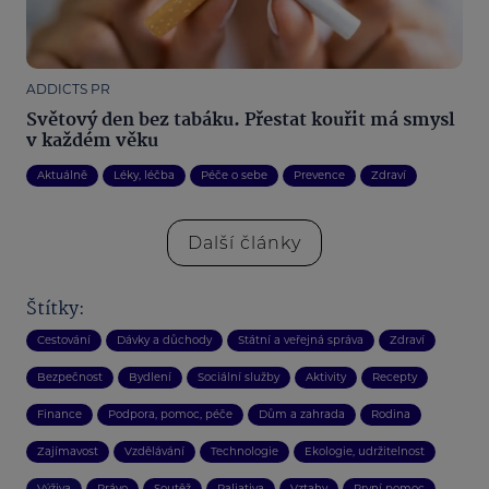
ADDICTS PR
Světový den bez tabáku. Přestat kouřit má smysl
v každém věku
Aktuálně
Léky, léčba
Péče o sebe
Prevence
Zdraví
Další články
Štítky:
Cestování
Dávky a důchody
Státní a veřejná správa
Zdraví
Bezpečnost
Bydlení
Sociální služby
Aktivity
Recepty
Finance
Podpora, pomoc, péče
Dům a zahrada
Rodina
Zajímavost
Vzdělávání
Technologie
Ekologie, udržitelnost
Výživa
Právo
Soutěž
Paliativa
Vztahy
První pomoc