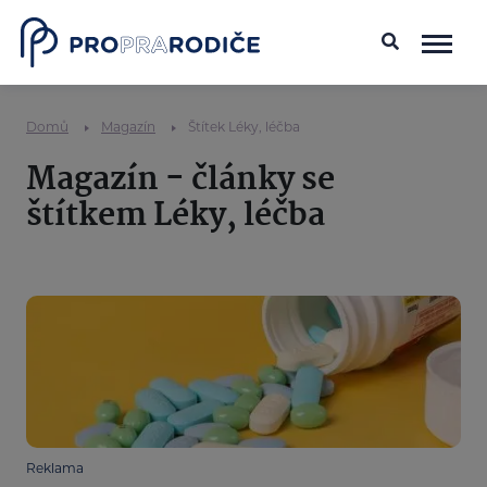
Domů
Magazín
Štítek Léky, léčba
Magazín - články se
štítkem Léky, léčba
Reklama