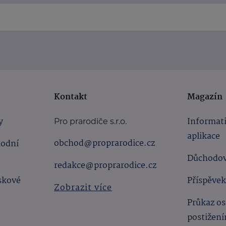
Kontakt
Magazín
y
Informat
Pro prarodiče s.r.o.
aplikace
obchod@proprarodice.cz
hodní
Důchodov
redakce@proprarodice.cz
skové
Příspěvek
Zobrazit více
Průkaz os
postižen