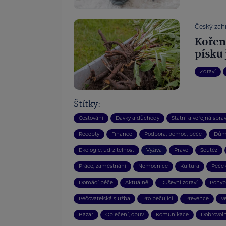
Český zahr
Kořen
písku
Zdraví
Štítky:
Cestování
Dávky a důchody
Státní a veřejná sprá
Recepty
Finance
Podpora, pomoc, péče
Dům
Ekologie, udržitelnost
Výživa
Právo
Soutěž
Práce, zaměstnání
Nemocnice
Kultura
Péče 
Domácí péče
Aktuálně
Duševní zdraví
Pohyb
Pečovatelská služba
Pro pečující
Prevence
V
Bazar
Oblečení, obuv
Komunikace
Dobrovoln