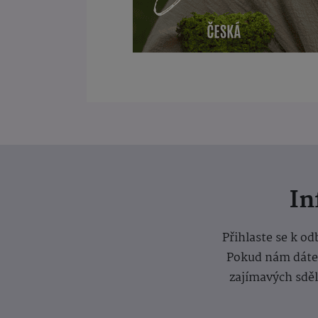
I
Přihlaste se k o
Pokud nám dáte s
zajímavých sdě