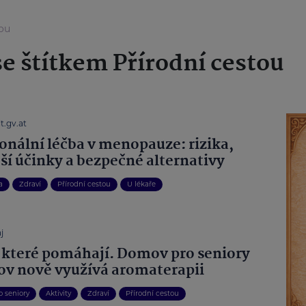
tou
e štítkem Přírodní cestou
t.gv.at
nální léčba v menopauze: rizika,
jší účinky a bezpečné alternativy
a
Zdraví
Přírodní cestou
U lékaře
j
 které pomáhají. Domov pro seniory
ov nově využívá aromaterapii
 seniory
Aktivity
Zdraví
Přírodní cestou