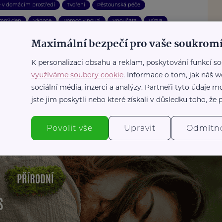
 v domácím prostředí
Tvoření
Pěstounská péče
mný den
Vánoce
Pomoc v nouzi
Vnoučata
Výzva
to, řidiči
Velikonoce
Reality
Čtení
Dárek
Maximální bezpečí pro vaše soukromí
K personalizaci obsahu a reklam, poskytování funkcí so
využíváme soubory cookie
. Informace o tom, jak náš w
sociální média, inzerci a analýzy. Partneři tyto údaje
jste jim poskytli nebo které získali v důsledku toho, že p
Povolit vše
Upravit
Odmítn