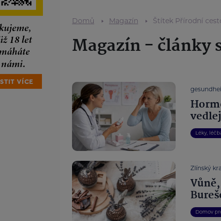
Domů
Magazín
Štítek Přírodní ces
Magazín - články s
gesundhei
Hormo
vedle
Léky, léčb
Zlínský kra
Vůně,
Bureš
Domov pro