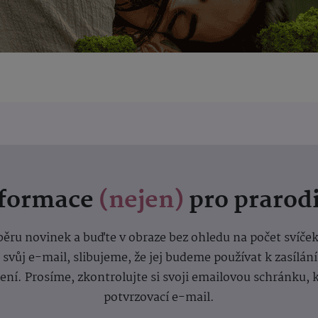
nformace
(nejen)
pro prarod
dběru novinek a buďte v obraze bez ohledu na počet svíče
vůj e-mail, slibujeme, že jej budeme používat k zasílán
lení.
Prosíme, zkontrolujte si svoji emailovou schránku, 
potvrzovací e-mail.