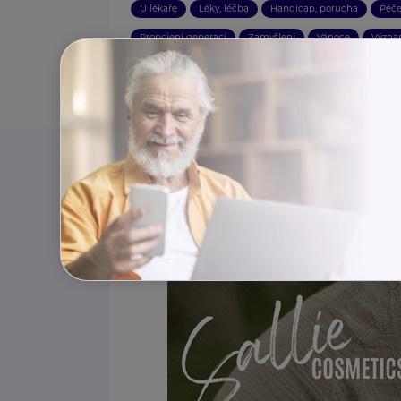
U lékaře
Léky, léčba
Handicap, porucha
Péče
Propojení generací
Zamyšlení
Vánoce
Význa
Lázně a wellness
Zdravotnické pomůcky
Auto, mo