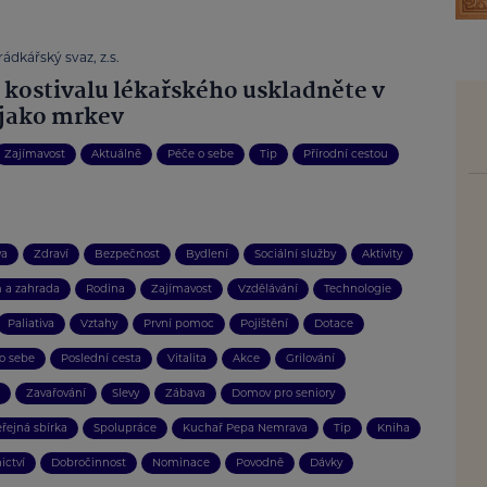
ádkářský svaz, z.s.
 kostivalu lékařského uskladněte v
 jako mrkev
Zajímavost
Aktuálně
Péče o sebe
Tip
Přírodní cestou
va
Zdraví
Bezpečnost
Bydlení
Sociální služby
Aktivity
 a zahrada
Rodina
Zajímavost
Vzdělávání
Technologie
Paliativa
Vztahy
První pomoc
Pojištění
Dotace
o sebe
Poslední cesta
Vitalita
Akce
Grilování
Zavařování
Slevy
Zábava
Domov pro seniory
eřejná sbírka
Spolupráce
Kuchař Pepa Nemrava
Tip
Kniha
ictví
Dobročinnost
Nominace
Povodně
Dávky