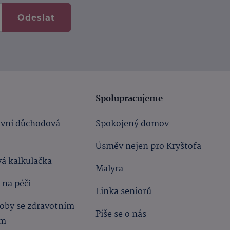
Odeslat
Spolupracujeme
ivní důchodová
Spokojený domov
Úsměv nejen pro Kryštofa
á kalkulačka
Malyra
 na péči
Linka seniorů
oby se zdravotním
Píše se o nás
ím