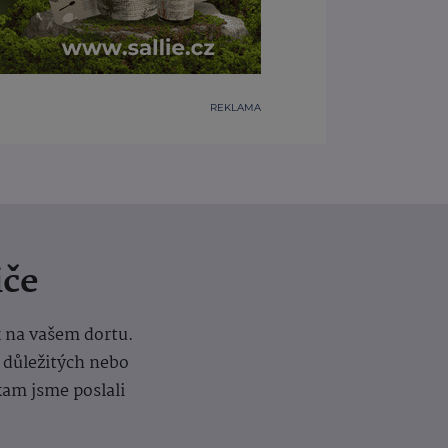
REKLAMA
iče
k na vašem dortu.
í důležitých nebo
kam jsme poslali