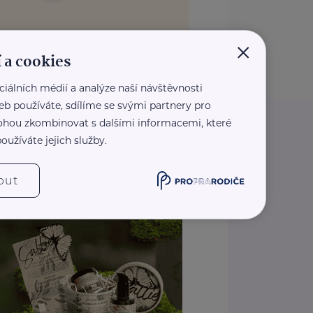
×
 a cookies
ciálních médií a analýze naší návštěvnosti
eb používáte, sdílíme se svými partnery pro
 mohou zkombinovat s dalšími informacemi, které
oužíváte jejich služby.
out
REKLAMA