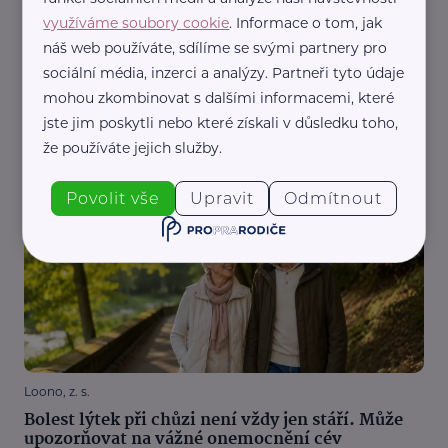
využíváme soubory cookie
. Informace o tom, jak
náš web používáte, sdílíme se svými partnery pro
sociální média, inzerci a analýzy. Partneři tyto údaje
mohou zkombinovat s dalšími informacemi, které
ADDICTS PR
jste jim poskytli nebo které získali v důsledku toho,
Zvětšené uzliny v létě? Kdy jde jen o reakci na
že používáte jejich služby.
infekci a kdy je čas navštívit lékaře
Péče o sebe
Prevence
U lékaře
Zdraví
Povolit vše
Upravit
Odmítnout
Loono, z. s.
Bolest lýtek při chůzi není vždy jen stáří. Může
upozorňovat na vážné onemocnění cév