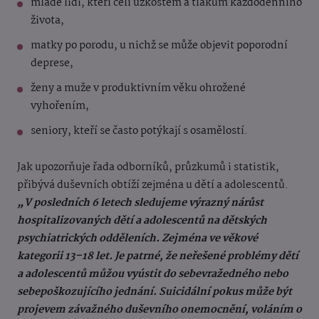
mladé lidi, kteří čelí úzkostem a tlakům každodenního
života,
matky po porodu, u nichž se může objevit poporodní
deprese,
ženy a muže v produktivním věku ohrožené
vyhořením,
seniory, kteří se často potýkají s osamělostí.
Jak upozorňuje řada odborníků, průzkumů i statistik,
přibývá duševních obtíží zejména u dětí a adolescentů.
„V posledních 6 letech sledujeme výrazný nárůst
hospitalizovaných dětí a adolescentů na dětských
psychiatrických odděleních. Zejména ve věkové
kategorii 13–18 let. Je patrné, že neřešené problémy dětí
a adolescentů můžou vyústit do sebevražedného nebo
sebepoškozujícího jednání. Suicidální pokus může být
projevem závažného duševního onemocnění, voláním o