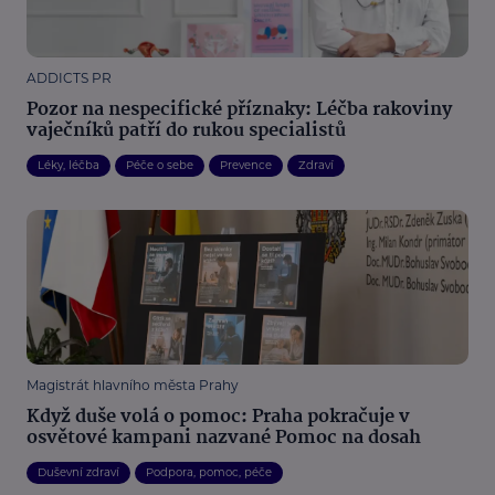
ADDICTS PR
Pozor na nespecifické příznaky: Léčba rakoviny
vaječníků patří do rukou specialistů
Léky, léčba
Péče o sebe
Prevence
Zdraví
Magistrát hlavního města Prahy
Když duše volá o pomoc: Praha pokračuje v
osvětové kampani nazvané Pomoc na dosah
Duševní zdraví
Podpora, pomoc, péče