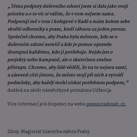
„Téma podpory duševního zdraví jsem si dala jako svoji
prioritu a o to víc si vážím, že v tom nejsem sama.
Podporují mě v tom i kolegové v Radě a mám kolem sebe
skvělé odborníky z praxe, kteří táhnou za jeden provaz.
Společně chceme, aby Praha byla městem, kde se o
duševním zdraví nemlčí a kde je pomoc opravdu
dostupná každému, kdo ji potřebuje. Nejde jen o
projekty nebo kampaně, ale o skutečnou změnu
přístupu. Chceme, aby lidé věděli, že na to nejsou sami,
a zároveň cítit jistotu, že město stojí při nich a vytváří
podmínky, aby každý mohl získat potřebnou podporu,“
dodává na závěr náměstkyně primátora Udženija.
Více informací je k dispozici na webu
pomocnadosah.cz.
Zdroj: Magistrát hlavního města Prahy