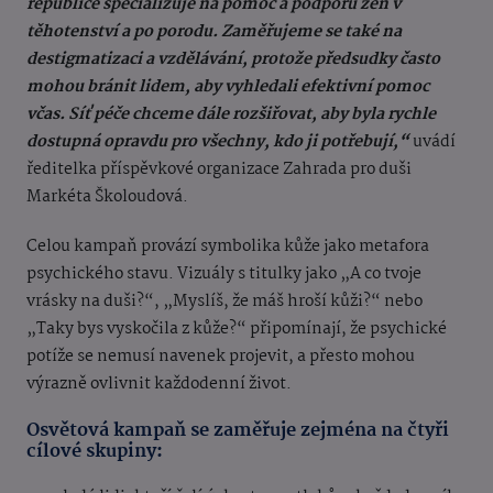
republice specializuje na pomoc a podporu žen v
těhotenství a po porodu. Zaměřujeme se také na
destigmatizaci a vzdělávání, protože předsudky často
mohou bránit lidem, aby vyhledali efektivní pomoc
včas. Síť péče chceme dále rozšiřovat, aby byla rychle
dostupná opravdu pro všechny, kdo ji potřebují,“
uvádí
ředitelka příspěvkové organizace Zahrada pro duši
Markéta Školoudová.
Celou kampaň provází symbolika kůže jako metafora
psychického stavu. Vizuály s titulky jako „A co tvoje
vrásky na duši?“, „Myslíš, že máš hroší kůži?“ nebo
„Taky bys vyskočila z kůže?“ připomínají, že psychické
potíže se nemusí navenek projevit, a přesto mohou
výrazně ovlivnit každodenní život.
Osvětová kampaň se zaměřuje zejména na čtyři
cílové skupiny: