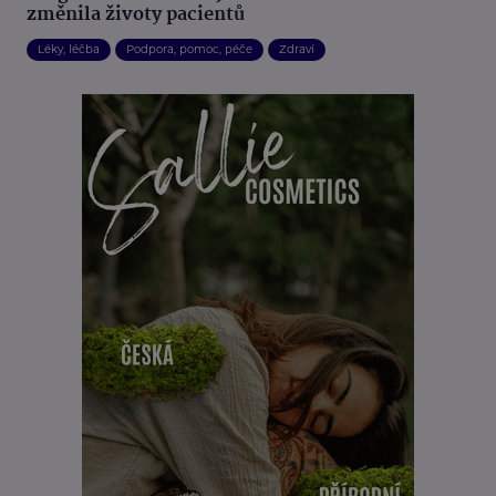
změnila životy pacientů
Léky, léčba
Podpora, pomoc, péče
Zdraví