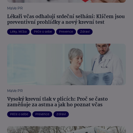
MaVe PR
Lékaři včas odhalují srdeční selhání: Klíčem jsou
preventivní prohlídky a nový krevní test
Léky, léčba
Péče o sebe
Prevence
Zdraví
MaVe PR
Vysoký krevní tlak v plicích: Proč se často
zaměňuje za astma a jak ho poznat včas
Péče o sebe
Prevence
Zdraví