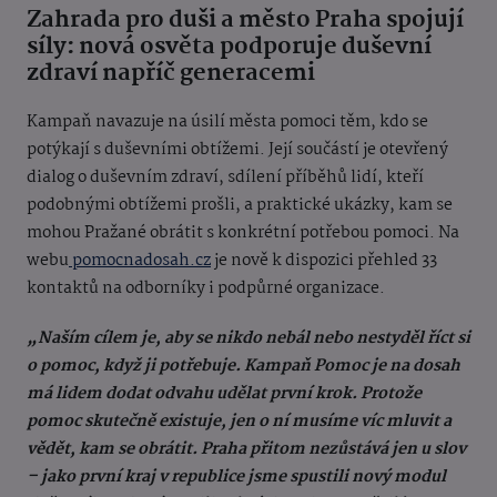
Zahrada pro duši a město Praha spojují
síly: nová osvěta podporuje duševní
zdraví napříč generacemi
Kampaň navazuje na úsilí města pomoci těm, kdo se
potýkají s duševními obtížemi. Její součástí je otevřený
dialog o duševním zdraví, sdílení příběhů lidí, kteří
podobnými obtížemi prošli, a praktické ukázky, kam se
mohou Pražané obrátit s konkrétní potřebou pomoci. Na
webu
pomocnadosah.cz
je nově k dispozici přehled 33
kontaktů na odborníky i podpůrné organizace.
„Naším cílem je, aby se nikdo nebál nebo nestyděl říct si
o pomoc, když ji potřebuje. Kampaň Pomoc je na dosah
má lidem dodat odvahu udělat první krok. Protože
pomoc skutečně existuje, jen o ní musíme víc mluvit a
vědět, kam se obrátit. Praha přitom nezůstává jen u slov
– jako první kraj v republice jsme spustili nový modul