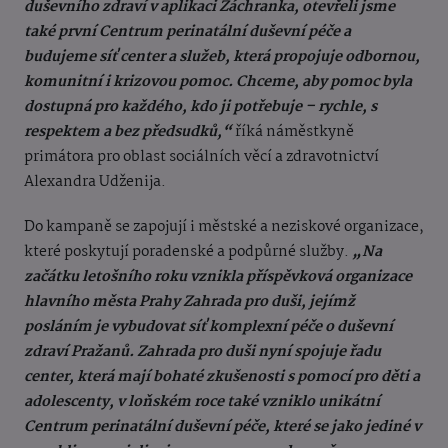
duševního zdraví v aplikaci Záchranka, otevřeli jsme
také první Centrum perinatální duševní péče a
budujeme síť center a služeb, která propojuje odbornou,
komunitní i krizovou pomoc. Chceme, aby pomoc byla
dostupná pro každého, kdo ji potřebuje – rychle, s
respektem a bez předsudků,“
říká náměstkyně
primátora pro oblast sociálních věcí a zdravotnictví
Alexandra Udženija.
Do kampaně se zapojují i městské a neziskové organizace,
které poskytují poradenské a podpůrné služby.
„Na
začátku letošního roku vznikla příspěvková organizace
hlavního města Prahy Zahrada pro duši, jejímž
posláním je vybudovat síť komplexní péče o duševní
zdraví Pražanů. Zahrada pro duši nyní spojuje řadu
center, která mají bohaté zkušenosti s pomocí pro děti a
adolescenty, v loňském roce také vzniklo unikátní
Centrum perinatální duševní péče, které se jako jediné v