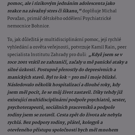
pomoc, ale i rizikovým jednáním adolescenta jako
reakce na závažný stres či šikanu,“
doplňuje Michal
Považan, primář dětského oddělení Psychiatrické
nemocnice Bohnice.
To, jak důležitá je multidisciplinární pomoc, její rychlé
vyhledání a osvěta veřejnosti, potvrzuje Kamil Rain, peer
specialista Institutu Zahrady pro duši:
„Když jsem se v
roce 2001 vrátil ze zahraničí, začaly u mě panické ataky a
silné úzkosti. Postupně přerostly do depresivních a
manických stavů. Byl to šok – pro mě i moje blízké.
Následovalo několik hospitalizací a dlouhé roky, kdy
jsem měl pocit, že se můj život zastavil. Díky tehdy již
existující multidisciplinární podpoře psychiatrů, sester,
psychoterapeutů, sociálních pracovníků a podpoře
rodiny jsem se zotavil. Cesta zpět do života ale nebyla
rychlá. Bez podpory rodiny, přátel, kolegyň a
otevřeného přístupu společnosti bych měl mnohem