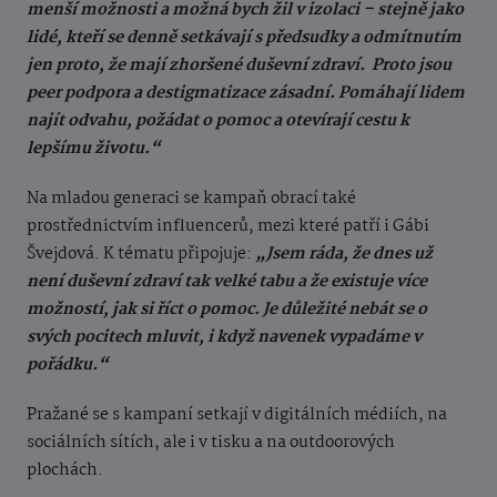
menší možnosti a možná bych žil v izolaci – stejně jako
lidé, kteří se denně setkávají s předsudky a odmítnutím
jen proto, že mají zhoršené duševní zdraví. Proto jsou
peer podpora a destigmatizace zásadní. Pomáhají lidem
najít odvahu, požádat o pomoc a otevírají cestu k
lepšímu životu.“
Na mladou generaci se kampaň obrací také
prostřednictvím influencerů, mezi které patří i Gábi
Švejdová. K tématu připojuje:
„Jsem ráda, že dnes už
není duševní zdraví tak velké tabu a že existuje více
možností, jak si říct o pomoc. Je důležité nebát se o
svých pocitech mluvit, i když navenek vypadáme v
pořádku.“
Pražané se s kampaní setkají v digitálních médiích, na
sociálních sítích, ale i v tisku a na outdoorových
plochách.