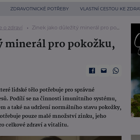
ZDRAVOTNICKÉ POTŘEBY
VLASTNÍ CESTOU KE ZDRA
 o zdraví
Zinek jako důležitý minerál pro pokožku, vlasy a nehty
ý minerál pro pokožku,
teré lidské tělo potřebuje pro správné
ů. Podílí se na činnosti imunitního systému,
em a také na udržení normálního stavu pokožky,
potřebuje pouze malé množství zinku, jeho
o celkové zdraví a vitalitu.