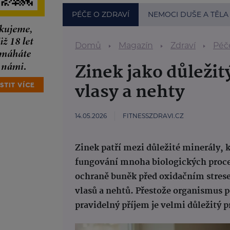
PÉČE O ZDRAVÍ
NEMOCI DUŠE A TĚLA
Domů
Magazín
Zdraví
Péče
Zinek jako důležit
vlasy a nehty
14.05.2026
FITNESSZDRAVI.CZ
Zinek patří mezi důležité minerály, k
fungování mnoha biologických proces
ochraně buněk před oxidačním stres
vlasů a nehtů. Přestože organismus 
pravidelný příjem je velmi důležitý pr