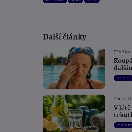
Péče o sebe
Výživa
Zdraví
Další články
PEAR Med
Koupán
další
Aktuálně
Double-U P
V létě
tekut
Péče o se