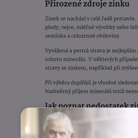
Přirozené zdroje zinku
Zinek se nachází v celé řadě potravin
plody, vejce, mléčné výrobky nebo luš
semínka a celozrnné obiloviny.
Vyvážená a pestrá strava je nejlepším 
tohoto minerálu. V některých přípa
stravy se zinkem, například při zvýšen
Při výběru doplňků je vhodné sledova
Nadměrný příjem minerálů totiž nemu
Jak poznat nedostatek z
Nízký příjem zinku může být spojen s
nebo lámavými nehty. Někteří lidé mo