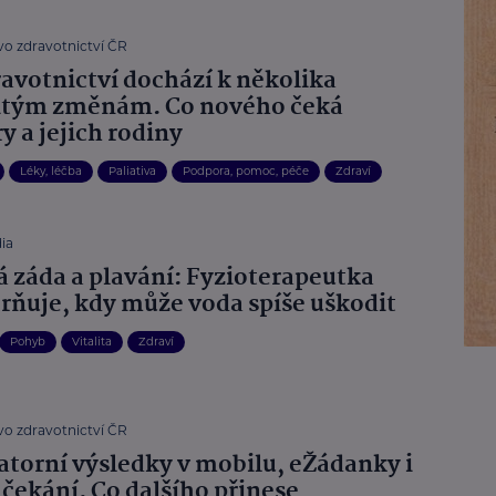
vo zdravotnictví ČR
ravotnictví dochází k několika
itým změnám. Co nového čeká
y a jejich rodiny
Léky, léčba
Paliativa
Podpora, pomoc, péče
Zdraví
ia
á záda a plavání: Fyzioterapeutka
rňuje, kdy může voda spíše uškodit
Pohyb
Vitalita
Zdraví
vo zdravotnictví ČR
atorní výsledky v mobilu, eŽádanky i
 čekání. Co dalšího přinese