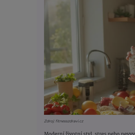
Zdroj: fitnesszdravi.cz
Moderní životní styl, stres nebo nev