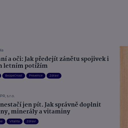
ia
í a oči: Jak předejít zánětu spojivek i
m letním potížím
Bezpečnost
Prevence
Zdraví
R, s.r.o.
 nestačí jen pít. Jak správně doplnit
iny, minerály a vitaminy
be
Vitalita
Zdraví