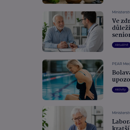
Ministerst
Ve zd
důlež
senior
Aktuálně
PEAR Med
Bolav
upozo
Aktivity
Ministerst
Labor
kratší