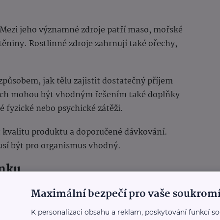
. Mezi jeho významné zdroje patří maso, mořské
těniny. Rostlinné zdroje zahrnují také ořechy,
způsobem, jak tělu zajistit dostatečný příjem
dech mohou být vhodným řešením také doplňky
é fyzické nebo psychické zátěži.
t kvalitu produktu a doporučené dávkování.
sí být pro organismus vhodný.
inku
Maximální bezpečí pro vaše soukromí
e zhoršenou kvalitou pokožky, oslabenými vlasy
hou pociťovat také vyšší únavu nebo oslabení
K personalizaci obsahu a reklam, poskytování funkcí so