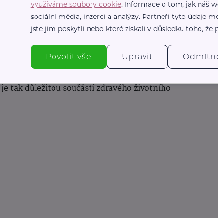
využíváme soubory cookie
. Informace o tom, jak náš w
sociální média, inzerci a analýzy. Partneři tyto údaje
d u lidí s omezenou a nevyváženou stravou.
jste jim poskytli nebo které získali v důsledku toho, že p
tní styl, dostatek spánku a pravidelný pohyb.
Povolit vše
Upravit
Odmítn
ím kvalitní stravy může přispět nejen ke
tů, ale také k podpoře imunity a celkové vitality
e tak důležitou součástí zdravého životního