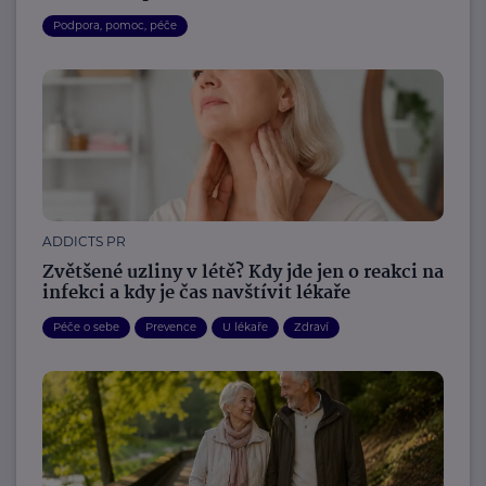
Podpora, pomoc, péče
ADDICTS PR
Zvětšené uzliny v létě? Kdy jde jen o reakci na
infekci a kdy je čas navštívit lékaře
Péče o sebe
Prevence
U lékaře
Zdraví