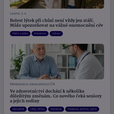
Loono, z. s.
Bolest lýtek při chůzi není vždy jen stáří.
Může upozorňovat na vážné onemocnění cév
Péče o sebe
Prevence
Zdraví
Ministerstvo zdravotnictví ČR
Ve zdravotnictví dochází k několika
důležitým změnám. Co nového čeká seniory
a jejich rodiny
Aktuálně
Léky, léčba
Paliativa
Podpora, pomoc, péče