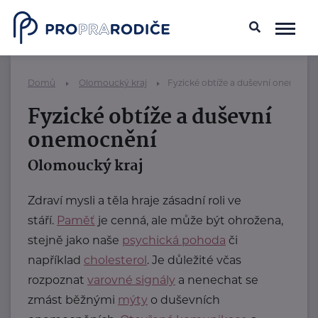
Domů
Olomoucký kraj
Fyzické obtíže a duševní onemocn
Fyzické obtíže a duševní
onemocnění
Olomoucký kraj
Zdraví mysli a těla hraje zásadní roli ve
stáří.
Paměť
je cenná, ale může být ohrožena,
stejně jako naše
psychická pohoda
či
například
cholesterol
. Je důležité včas
rozpoznat
varovné signály
a nenechat se
zmást běžnými
mýty
o duševních