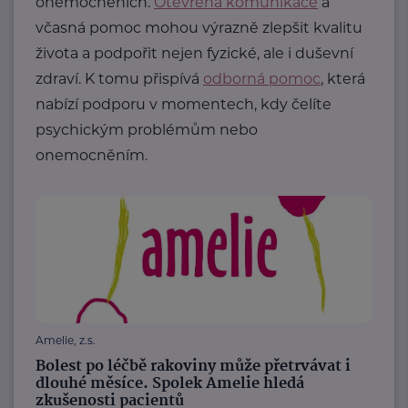
onemocněních.
Otevřená komunikace
a
včasná pomoc mohou výrazně zlepšit kvalitu
života a podpořit nejen fyzické, ale i duševní
zdraví. K tomu přispívá
odborná pomoc
, která
nabízí podporu v momentech, kdy čelíte
psychickým problémům nebo
onemocněním.
Amelie, z.s.
Bolest po léčbě rakoviny může přetrvávat i
dlouhé měsíce. Spolek Amelie hledá
zkušenosti pacientů