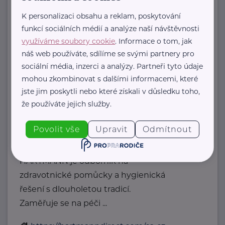
pristav7@elpida.cz
K personalizaci obsahu a reklam, poskytování
funkcí sociálních médií a analýze naší návštěvnosti
Duševní zdraví, o.p.s.
využíváme soubory cookie
. Informace o tom, jak
náš web používáte, sdílíme se svými partnery pro
nám. Přerovského povstání 2803/1
Přerov
sociální média, inzerci a analýzy. Partneři tyto údaje
www.dusevnizdravi.com
mohou zkombinovat s dalšími informacemi, které
+420 581 204 437
jste jim poskytli nebo které získali v důsledku toho,
info.dusevnizdravi@gmail.com
že používáte jejich služby.
HARTMANN – RICO a.s.
Povolit vše
Upravit
Odmítnout
Masarykovo nám. 77
Veverská Bítýška
HARTMANN je odborník na
zdravotnické pomůcky a hygienická
řešení s dlouholetou tradicí.
Zaměřuje se na péči ...