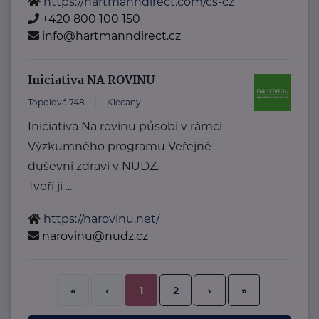
https://hartmanndirect.com/cs-cz
+420 800 100 150
info@hartmanndirect.cz
Iniciativa NA ROVINU
Topolová 748
Klecany
Iniciativa Na rovinu působí v rámci
Výzkumného programu Veřejné
duševní zdraví v NUDZ.
Tvoří ji ...
https://narovinu.net/
narovinu@nudz.cz
2
›
»
«
‹
1