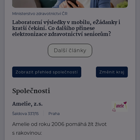
Ministerstvo zdravotnictví ČR
Laboratorní výsledky v mobilu, eŽádanky i
kratší čekání. Co dalšího přinese
elektronizace zdravotnictví seniorům?
Další články
Zobrazit přehled společností
Změnit kraj
Společnosti
Amelie, z.s.
Šaldova 337/15
Praha
Amelie od roku 2006 pomáhá žít život
s rakovinou: