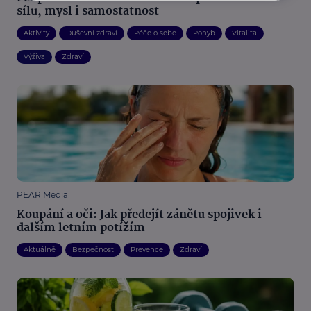
sílu, mysl i samostatnost
Aktivity
Duševní zdraví
Péče o sebe
Pohyb
Vitalita
Výživa
Zdraví
PEAR Media
Koupání a oči: Jak předejít zánětu spojivek i
dalším letním potížím
Aktuálně
Bezpečnost
Prevence
Zdraví