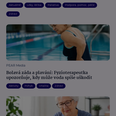
Aktuálně
Léky, léčba
Paliativa
Podpora, pomoc, péče
Zdraví
PEAR Media
Bolavá záda a plavání: Fyzioterapeutka
upozorňuje, kdy může voda spíše uškodit
Aktivity
Pohyb
Vitalita
Zdraví