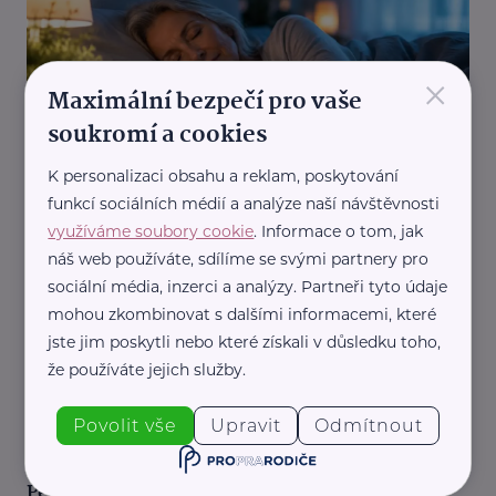
×
Maximální bezpečí pro vaše
soukromí a cookies
Double-U PR, s.r.o.
K personalizaci obsahu a reklam, poskytování
Jak na kvalitní spánek. Roli hraje režim, pohyb i
správné návyky
funkcí sociálních médií a analýze naší návštěvnosti
využíváme soubory cookie
. Informace o tom, jak
Péče o sebe
Pohyb
Vitalita
Výživa
Zdraví
náš web používáte, sdílíme se svými partnery pro
sociální média, inzerci a analýzy. Partneři tyto údaje
mohou zkombinovat s dalšími informacemi, které
jste jim poskytli nebo které získali v důsledku toho,
že používáte jejich služby.
Povolit vše
Upravit
Odmítnout
Pro prarodiče s.r.o.
Pět pilířů zdravého stárnutí: Co pomáhá udržet