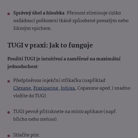
Správný úhel a hloubka
: Přesnost eliminuje riziko
nežádoucí poškození tkáně způsobené pomalým nebo
šikmým vpichem.
TUGI v praxi: Jak to funguje
Použití TUGI je intuitivní a zaměřené na maximální
jednoduchost
:
Předplněnou injekční stříkačku (například
Clexane
,
Fraxiparine,
Inhixa
, Copaxone apod.) snadno
vložíte do TUGI.
TUGI pevně přitisknete na místo aplikace (např.
břicho nebo stehno).
Stlačíte píst.