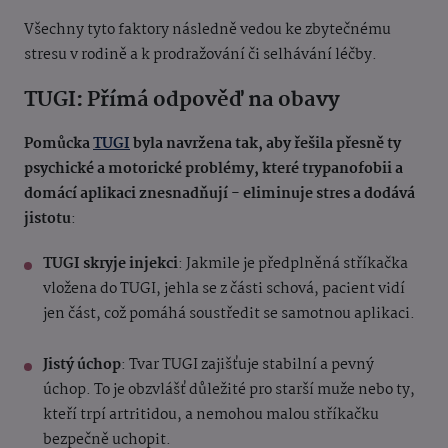
Všechny tyto faktory následně vedou ke zbytečnému
stresu v rodině a k prodražování či selhávání léčby.
TUGI: Přímá odpověď na obavy
Pomůcka
TUGI
byla navržena tak, aby řešila přesně ty
psychické a motorické problémy, které trypanofobii a
domácí aplikaci znesnadňují - eliminuje stres a dodává
jistotu
:
TUGI skryje injekci
: Jakmile je předplněná stříkačka
vložena do TUGI, jehla se z části schová, pacient vidí
jen část, což pomáhá soustředit se samotnou aplikaci.
Jistý úchop
: Tvar TUGI zajišťuje stabilní a pevný
úchop. To je obzvlášť důležité pro starší muže nebo ty,
kteří trpí artritidou, a nemohou malou stříkačku
bezpečně uchopit.