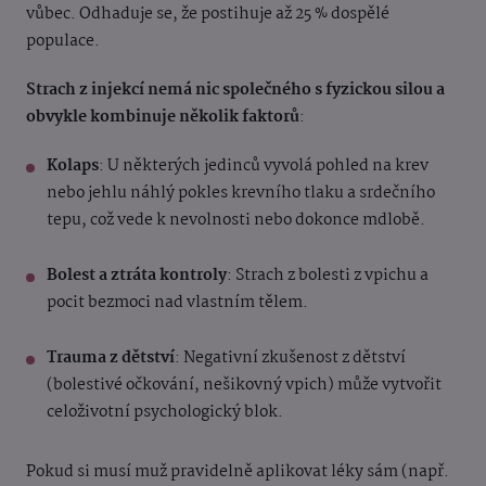
vůbec. Odhaduje se, že postihuje až 25 % dospělé
populace.
Strach z injekcí nemá nic společného s fyzickou silou a
obvykle kombinuje několik faktorů
:
Kolaps
: U některých jedinců vyvolá pohled na krev
nebo jehlu náhlý pokles krevního tlaku a srdečního
tepu, což vede k nevolnosti nebo dokonce mdlobě.
Bolest a ztráta kontroly
: Strach z bolesti z vpichu a
pocit bezmoci nad vlastním tělem.
Trauma z dětství
: Negativní zkušenost z dětství
(bolestivé očkování, nešikovný vpich) může vytvořit
celoživotní psychologický blok.
Pokud si musí muž pravidelně aplikovat léky sám (např.