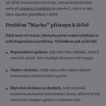
při léčbě revmatoidní artritidy, roztroušené sklerózy
nebo při
prevenci trombózy
po zranění), stává se tato
fobie zásadní překážkou v léčbě.
Problém "Macho" přístupu k léčbě
Když muž cítí strach, bývá jeho první reakcí vyhýbání se
nebo bagatelizace problému. Výsledkem pak může být
:
Nepravidelná aplikace
, kdy užití léku odkládá, nebo ji
vynechá úplně- tím ohrožuje účinnost celé terapie.
Chyby v technice
, když stres a třes rukou vedou k
nešetrnému a bolestivému vpichu.
Zbytečná závislost na druhých
, tedy neustálá
asistence partnerky nebo domácí sestry, ačkoliv by byl
teoreticky schopen aplikaci zvládnout sám.