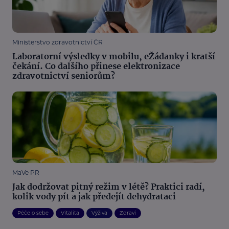
Ministerstvo zdravotnictví ČR
Laboratorní výsledky v mobilu, eŽádanky i kratší
čekání. Co dalšího přinese elektronizace
zdravotnictví seniorům?
MaVe PR
Jak dodržovat pitný režim v létě? Praktici radí,
kolik vody pít a jak předejít dehydrataci
Péče o sebe
Vitalita
Výživa
Zdraví