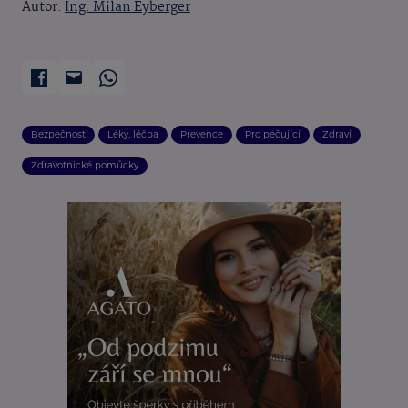
Autor:
Ing. Milan Eyberger
Bezpečnost
Léky, léčba
Prevence
Pro pečující
Zdraví
Zdravotnické pomůcky