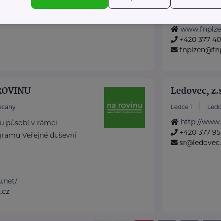
ralovice.cz
vysoce ...
www.fnplze
+420 377 401
fnplzen@fnp
 ROVINU
Ledovec, z.
ecany
Ledce 1
Ledc
http://www.
nu působí v rámci
+420 377 95
ramu Veřejné duševní
sr@ledovec.
u.net/
.cz