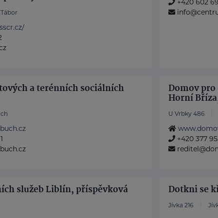
+420 602 6
info@centr
Tábor
sscr.cz/
2
cz
ových a terénních sociálních
Domov pro 
Horní Bříza
ůch
U Vrbky 486
buch.cz
www.domov
1
+420 377 95
buch.cz
reditel@do
ch služeb Liblín, příspěvková
Dotkni se kř
Jívka 216
Jív