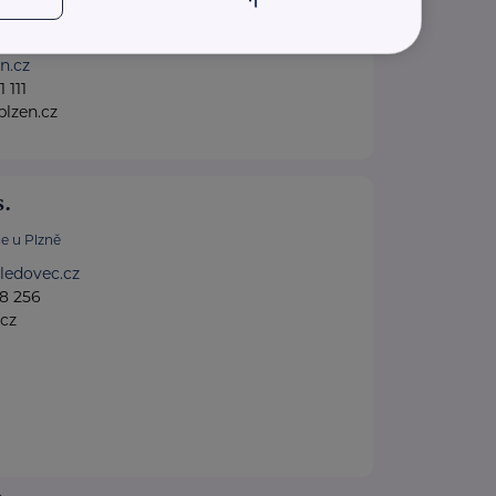
n.cz
 111
lzen.cz
s.
e u Plzně
ledovec.cz
8 256
cz