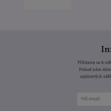
I
Přihlaste se k o
Pokud nám dáte s
zajímavých sdě