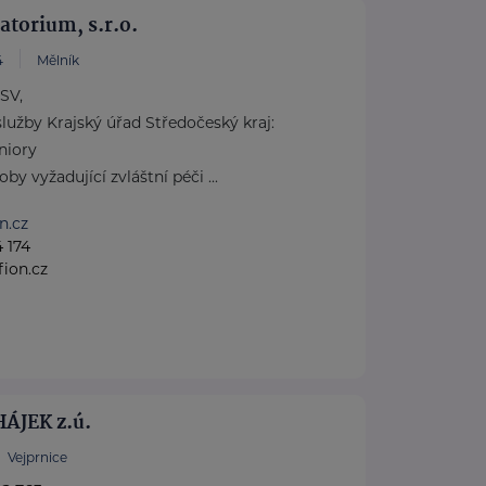
torium, s.r.o.
4
Mělník
SV,
lužby Krajský úřad Středočeský kraj:
niory
y vyžadující zvláštní péči ...
n.cz
 174
ion.cz
ÁJEK z.ú.
Vejprnice