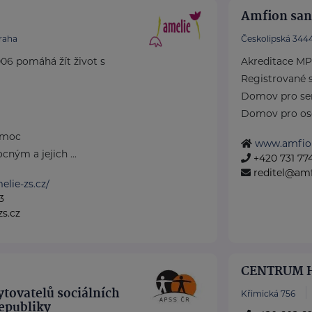
Amfion sana
raha
Českolipská 344
06 pomáhá žít život s
Akreditace MP
Registrované s
Domov pro se
Domov pro osob
omoc
www.amfio
ným a jejich ...
+420 731 774
reditel@amf
lie-zs.cz/
3
s.cz
CENTRUM H
tovatelů sociálních
Křimická 756
republiky