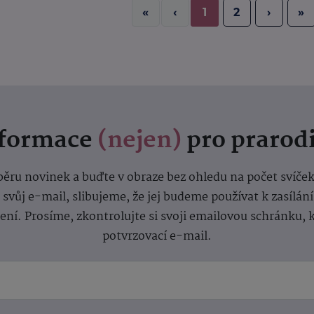
«
‹
1
2
›
»
nformace
(nejen)
pro prarod
dběru novinek a buďte v obraze bez ohledu na počet svíče
vůj e-mail, slibujeme, že jej budeme používat k zasílán
lení.
Prosíme, zkontrolujte si svoji emailovou schránku, 
potvrzovací e-mail.