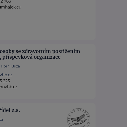
92 763
umhajek.eu
osoby se zdravotním postižením
, příspěvková organizace
Horní Bříza
hb.cz
5 225
movhb.cz
ídel z.s.
ka