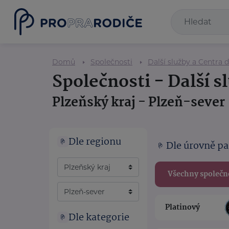
Domů
Společnosti
Další služby a Centra 
Společnosti - Další s
Plzeňský kraj - Plzeň-sever
Dle regionu
Dle úrovně pa
Všechny společn
Platinový
Dle kategorie