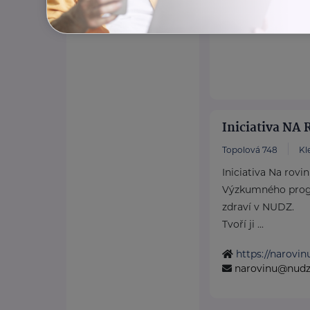
podatelna@dspk
Iniciativa NA
Topolová 748
Kl
Iniciativa Na rovi
Výzkumného prog
zdraví v NUDZ.
Tvoří ji ...
https://narovin
narovinu@nudz