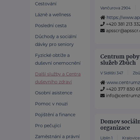
Cestování
Vančurova 2904
Lázně a wellness
https://www.ap
+420 381 213 33
Poslední cesta
apsscr@apsscr.
Důchody a sociální
dávky pro seniory
Fyzické obtíže a
Centrum pobyt
služeb Zbůch
duševní onemocnění
V Sídlišti 347
Zb
Další služby a Centra
duševního zdraví
www.centrumz
+420 377 830 61
Osobní asistence
info@centrumz
Pomoc v nouzi
Pojištění a finance
Domov sociální
Pro pečující
organizace
Zaměstnání a právní
Liblín 1
Kralovice