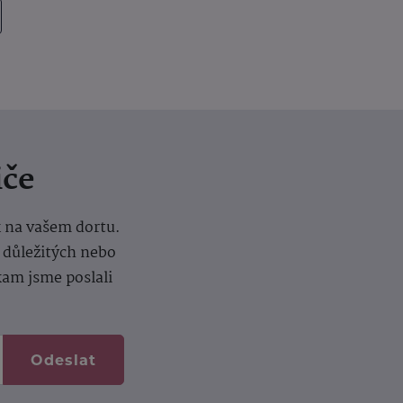
iče
k na vašem dortu.
í důležitých nebo
kam jsme poslali
Odeslat