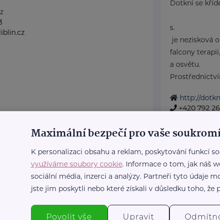
Dotkni se kříde
z
3
s.
blin.cz
je nezisková 
falcony terapi
a osvětu.
Prostřednictvím
http://dotkn
+420 792 26
dotknisekr
Maximální bezpečí pro vaše soukromí
K personalizaci obsahu a reklam, poskytování funkcí so
éče Kralovice, příspěvková
Fakultní n
využíváme soubory cookie
. Informace o tom, jak náš w
Edvarda Beneše 1
sociální média, inzerci a analýzy. Partneři tyto údaje
Kralovice
jste jim poskytli nebo které získali v důsledku toho, že p
kralovice.cz
Fakultní nemoc
kraje nemocný
Povolit vše
Upravit
Odmítn