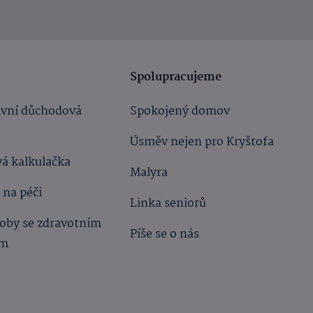
Spolupracujeme
ivní důchodová
Spokojený domov
Úsměv nejen pro Kryštofa
á kalkulačka
Malyra
 na péči
Linka seniorů
oby se zdravotním
Píše se o nás
ím