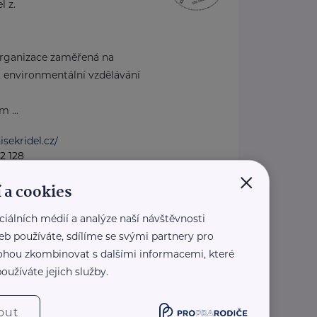
l z.
organizace zaměřená na
i, environmentální vzdělávání
 ...
isekridel.cz/
2 128
×
idel@seznam.cz
 a cookies
ciálních médií a analýze naší návštěvnosti
emocnice Plzeň
eb používáte, sdílíme se svými partnery pro
128/13
Plzeň
 mohou zkombinovat s dalšími informacemi, které
oužíváte jejich služby.
nice Plzeň zajišťuje pro oblast Plzeňského
m základní, specializovanou i takzvaně
out