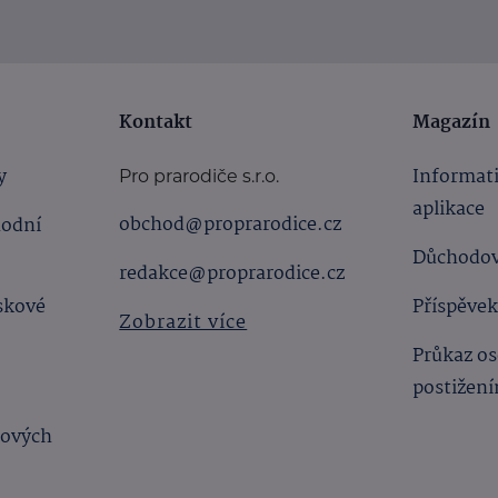
Kontakt
Magazín
y
Informat
Pro prarodiče s.r.o.
aplikace
obchod@proprarodice.cz
hodní
Důchodov
redakce@proprarodice.cz
skové
Příspěvek
Zobrazit více
Průkaz os
postižen
bových