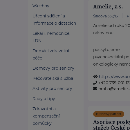
Amelie, z.s.
Všechny
Úřední sdělení a
Šaldova 337/15
P
informace o dotacích
Amelie od roku 20
rakovinou:
Lékaři, nemocnice,
LDN
poskytujeme
Domácí zdravotní
psychosociální p
péče
onkologicky nemoc
Domovy pro seniory
https://www.ame
Pečovatelská služba
+420 739 001 12
Aktivity pro seniory
praha@amelie-z
Rady a tipy
Zdravotní a
Bronzový partner
kompenzační
Asociace posky
pomůcky
služeb České 