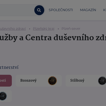
SPOLEČNOSTI
MAGAZÍN
K
duševního zdraví
Plzeňský kraj
Plzeň-sever
lužby a Centra duševního zd
rtnerství
osti
Bronzový
Stříbrný