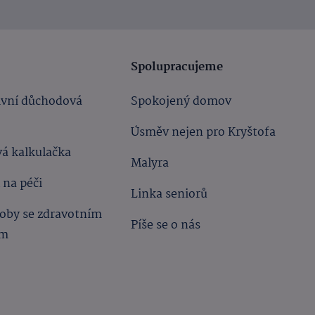
Spolupracujeme
ivní důchodová
Spokojený domov
Úsměv nejen pro Kryštofa
á kalkulačka
Malyra
 na péči
Linka seniorů
oby se zdravotním
Píše se o nás
ím