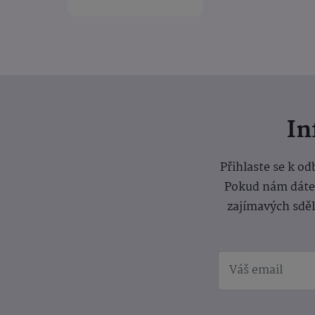
I
Přihlaste se k o
Pokud nám dáte s
zajímavých sdě