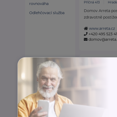
Příčná 413
Hrade
rovnováha
Domov Arreta posk
Odlehčovací služba
zdravotně postižené
www.arreta.cz
+420 495 523 4
domov@arreta.
Dotkni se kříde
Jívka 216
Jívka
Dotkni se křídel z.
s.
je nezisková org
falcony terapii, e
a osvětu.