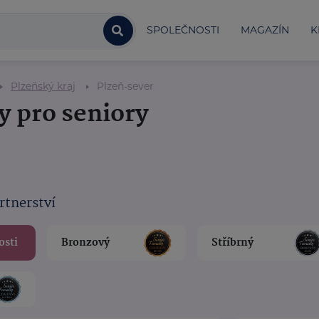
SPOLEČNOSTI
MAGAZÍN
K
Plzeňský kraj
Plzeň-sever
y pro seniory
rtnerství
osti
Bronzový
Stříbrný