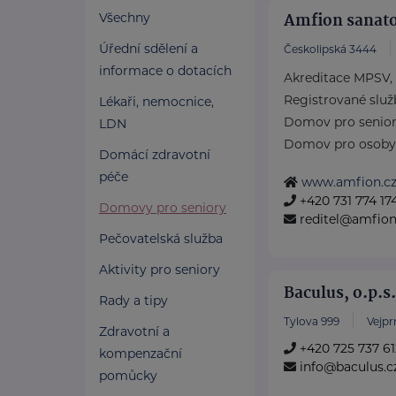
Amfion sanato
Všechny
Úřední sdělení a
Českolipská 3444
informace o dotacích
Akreditace MPSV,
Registrované služ
Lékaři, nemocnice,
Domov pro senio
LDN
Domov pro osoby vy
Domácí zdravotní
péče
www.amfion.c
+420 731 774 17
Domovy pro seniory
reditel@amfion
Pečovatelská služba
Aktivity pro seniory
Baculus, o.p.s.
Rady a tipy
Tylova 999
Vejpr
Zdravotní a
+420 725 737 61
kompenzační
info@baculus.c
pomůcky