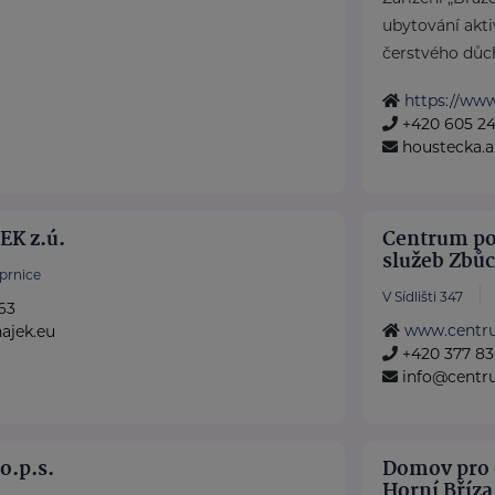
ubytování akt
čerstvého důc
https://www
+420 605 24
houstecka.
K z.ú.
Centrum po
služeb Zbů
jprnice
V Sídlišti 347
63
www.centr
ajek.eu
+420 377 83
info@centr
o.p.s.
Domov pro 
Horní Bříza