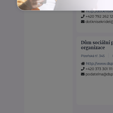
Prostřednictvím ..
http://dotknisek
+420 792 262 1
dotknisekridel
Dům sociální p
organizace
Plzeňská tř. 345
http://www.dsp
+420 373 301 111
podatelna@dspk