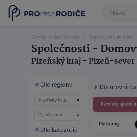
Domů
Společnosti
Domovy pro seniory
Společnosti - Domov
Plzeňský kraj - Plzeň-sever
Dle regionu
Dle úrovně pa
Všechny společn
Platinový
Dle kategorie