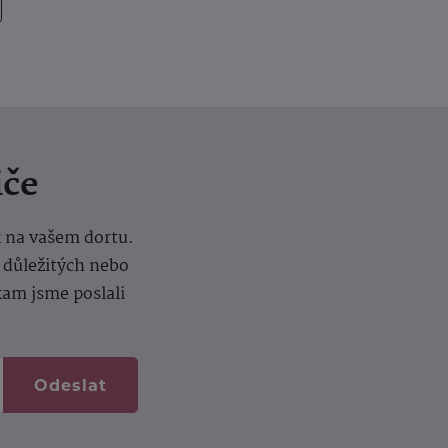
iče
k na vašem dortu.
í důležitých nebo
kam jsme poslali
Odeslat