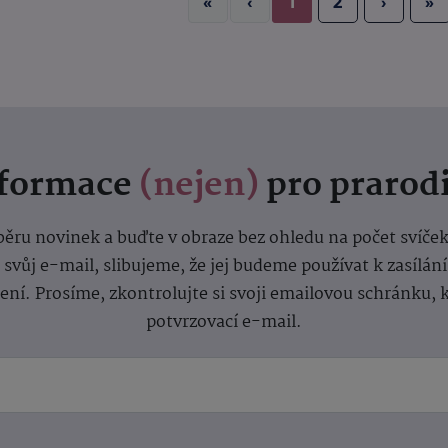
«
‹
1
2
›
»
nformace
(nejen)
pro prarod
dběru novinek a buďte v obraze bez ohledu na počet svíče
vůj e-mail, slibujeme, že jej budeme používat k zasílán
lení.
Prosíme, zkontrolujte si svoji emailovou schránku, 
potvrzovací e-mail.