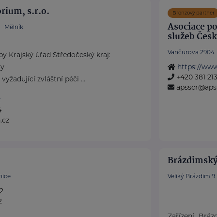
rium, s.r.o.
Bronzový partner
Asociace po
Mělník
služeb Česk
Vančurova 2904
by Krajský úřad Středočeský kraj:
ry
https://www
+420 381 21
žadující zvláštní péči ...
apsscr@apss
z
4
.cz
Brázdimský 
nice
Veliký Brázdim 9
2
z
Zařízení „Bráz