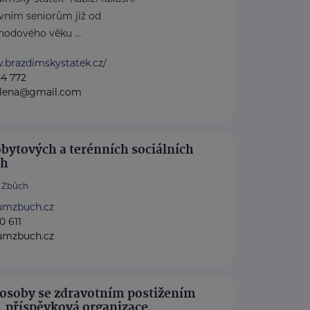
ivním seniorům již od
hodového věku ...
.brazdimskystatek.cz/
4 772
alena@gmail.com
bytových a terénních sociálních
ch
Zbůch
umzbuch.cz
0 611
umzbuch.cz
osoby se zdravotním postižením
, příspěvková organizace