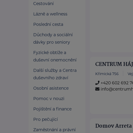
Cestování
Lázně a wellness
Poslední cesta
Důchody a sociální
dávky pro seniory
Fyzické obtíže a
duševní onemocnění
CENTRUM HÁJE
Další služby a Centra
Křimická 756
Ve
duševního zdraví
+420 602 692 7
Osobní asistence
info@centrumh
Pomoc v nouzi
Pojištění a finance
Pro pečující
Domov Arreta 
Zaměstnání a právní