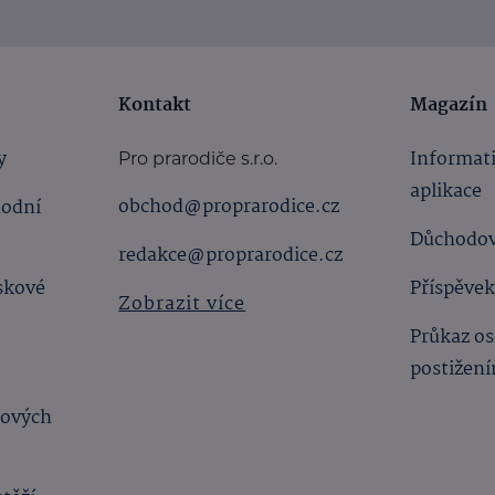
Kontakt
Magazín
y
Informat
Pro prarodiče s.r.o.
aplikace
obchod@proprarodice.cz
hodní
Důchodov
redakce@proprarodice.cz
skové
Příspěvek
Zobrazit více
Průkaz os
postižen
bových