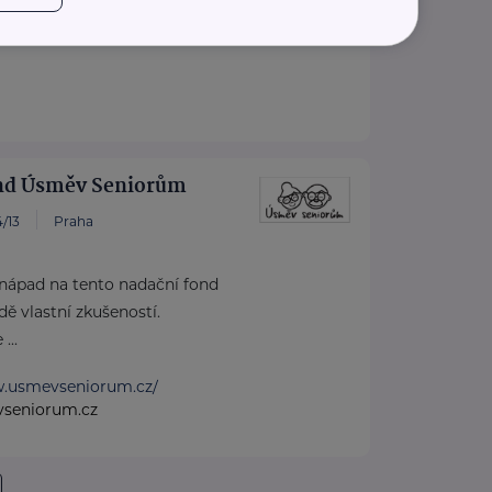
nd Úsměv Seniorům
/13
Praha
 nápad na tento nadační fond
dě vlastní zkušeností.
...
w.usmevseniorum.cz/
seniorum.cz