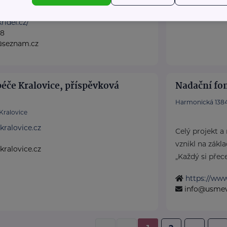
.
ridel.cz/
28
@seznam.cz
éče Kralovice, příspěvková
Nadační fo
Harmonická 1384
Kralovice
kralovice.cz
Celý projekt a
vznikl na zákla
ralovice.cz
„Každý si přece 
https://ww
info@usmev