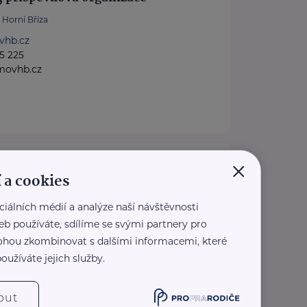
Horní Bříza
hb.cz
5 225
movhb.cz
×
r.o.
 a cookies
Zbůch
ch.cz
ciálních médií a analýze naší návštěvnosti
68 297
eb používáte, sdílíme se svými partnery pro
eznam.cz
 mohou zkombinovat s dalšími informacemi, které
oužíváte jejich služby.
out