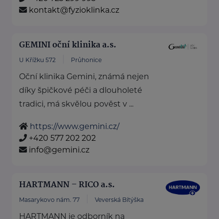
kontakt@fyzioklinka.cz
GEMINI oční klinika a.s.
U Křížku 572
Průhonice
Oční klinika Gemini, známá nejen
díky špičkové péči a dlouholeté
tradici, má skvělou pověst v ...
https://www.gemini.cz/
+420 577 202 202
info@gemini.cz
HARTMANN – RICO a.s.
Masarykovo nám. 77
Veverská Bítýška
HARTMANN je odborník na