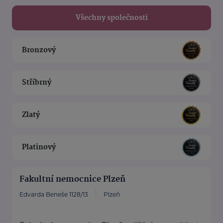
Všechny společnosti
Bronzový
Stříbrný
Zlatý
Platinový
Fakultní nemocnice Plzeň
Edvarda Beneše 1128/13
Plzeň