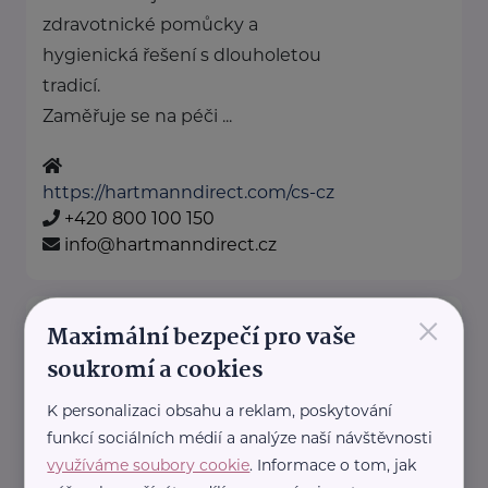
zdravotnické pomůcky a
hygienická řešení s dlouholetou
tradicí.
Zaměřuje se na péči ...
https://hartmanndirect.com/cs-cz
+420 800 100 150
info@hartmanndirect.cz
×
Ministerstvo zdravotnictví ČR
Maximální bezpečí pro vaše
Palackého náměstí 375/4
Praha 2
soukromí a cookies
https://www.mzcr.cz/
K personalizaci obsahu a reklam, poskytování
+420 224 971 111
funkcí sociálních médií a analýze naší návštěvnosti
mzcr@mzcr.cz
využíváme soubory cookie
. Informace o tom, jak