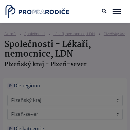
Domů
Společnosti
Lékaři, nemocnice, LDN
Plzeňský kraj
Společnosti - Lékaři,
nemocnice, LDN
Plzeňský kraj - Plzeň-sever
Dle regionu
Dle kategorie