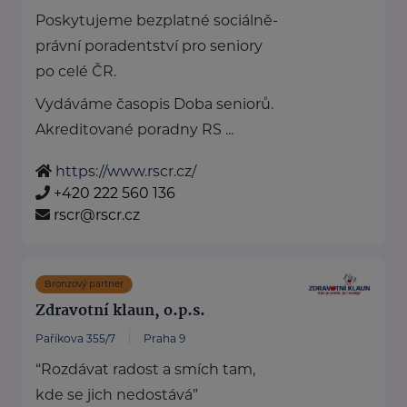
Poskytujeme bezplatné sociálně-
právní poradentství pro seniory
po celé ČR.
Vydáváme časopis Doba seniorů.
Akreditované poradny RS ...
https://www.rscr.cz/
+420 222 560 136
rscr@rscr.cz
Bronzový partner
Zdravotní klaun, o.p.s.
Paříkova 355/7
Praha 9
“Rozdávat radost a smích tam,
kde se jich nedostává”