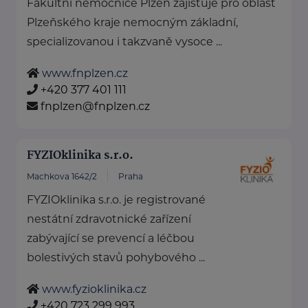
Fakultní nemocnice Plzeň zajišťuje pro oblast
Plzeňského kraje nemocným základní,
specializovanou i takzvaně vysoce ...
www.fnplzen.cz
+420 377 401 111
fnplzen@fnplzen.cz
FYZIOklinika s.r.o.
Machkova 1642/2
Praha
FYZIOklinika s.r.o. je registrované
nestátní zdravotnické zařízení
zabývající se prevencí a léčbou
bolestivých stavů pohybového ...
www.fyzioklinika.cz
+420 723 299 993