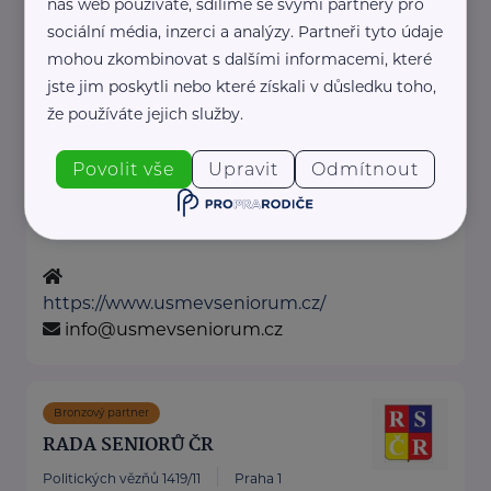
náš web používáte, sdílíme se svými partnery pro
Nadační fond Úsměv Seniorům
sociální média, inzerci a analýzy. Partneři tyto údaje
mohou zkombinovat s dalšími informacemi, které
Harmonická 1384/13
Praha
jste jim poskytli nebo které získali v důsledku toho,
že používáte jejich služby.
Celý projekt a nápad na tento
nadační fond vznikl na základě
Povolit vše
Upravit
Odmítnout
vlastní zkušeností.
„Každý si přece ...
https://www.usmevseniorum.cz/
info@usmevseniorum.cz
Bronzový partner
RADA SENIORŮ ČR
Politických vězňů 1419/11
Praha 1