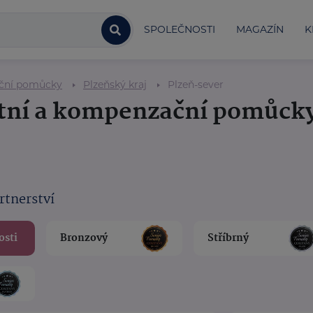
SPOLEČNOSTI
MAGAZÍN
K
ační pomůcky
Plzeňský kraj
Plzeň-sever
otní a kompenzační pomůck
rtnerství
osti
Bronzový
Stříbrný