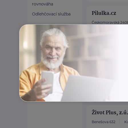
rovnováha
Pilulka.cz
Odlehčovací služba
Českomoravská 2408
Váš expert na dopl
rodinu.
https://www.pil
Život Plus, z.ú
Benešova 632
K