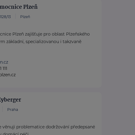
emocnice Plzeň
128/13
Plzeň
nice Plzeň zajišťuje pro oblast Plzeňského
m základní, specializovanou i takzvaně
n.cz
 111
lzen.cz
Eyberger
Praha
 věnuji problematice dodržování předepsané
 v domácí péči.