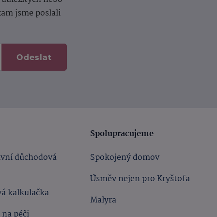
kam jsme poslali
Odeslat
Spolupracujeme
ivní důchodová
Spokojený domov
Úsměv nejen pro Kryštofa
á kalkulačka
Malyra
 na péči