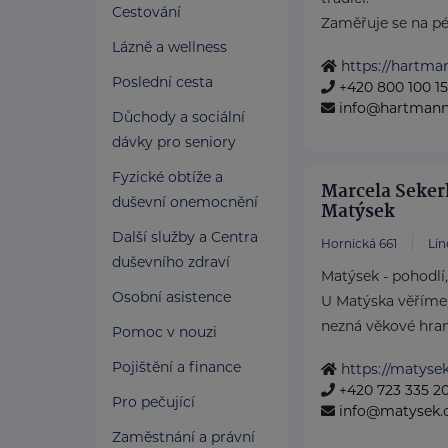
Cestování
Zaměřuje se na péči
Lázně a wellness
https://hartma
Poslední cesta
+420 800 100 1
info@hartmannd
Důchody a sociální
dávky pro seniory
Fyzické obtíže a
Marcela Seker
duševní onemocnění
Matýsek
Další služby a Centra
Hornická 661
Lín
duševního zdraví
Matýsek - pohodlí
Osobní asistence
U Matýska věříme,
nezná věkové hrani
Pomoc v nouzi
Pojištění a finance
https://matysek
+420 723 335 2
Pro pečující
info@matysek.
Zaměstnání a právní