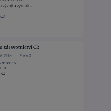
 vývoji a výrobě ...
.cz/
o zdravotnictví ČR
tí 375/4
Praha 2
.mzcr.cz/
 111
.cz