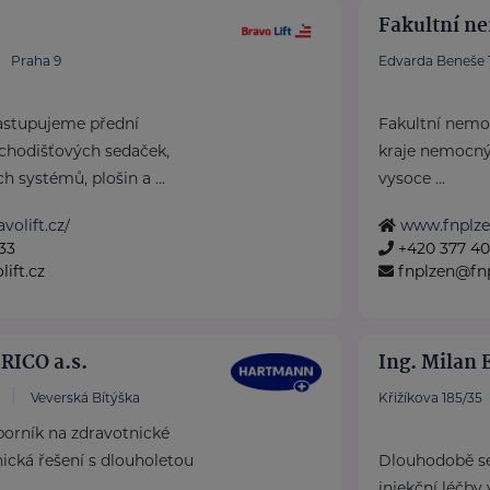
Fakultní n
Praha 9
Edvarda Beneše 1
astupujeme přední
Fakultní nemoc
chodišťových sedaček,
kraje nemocný
h systémů, plošin a ...
vysoce ...
volift.cz/
www.fnplze
33
+420 377 401
ift.cz
fnplzen@fnp
ICO a.s.
Ing. Milan 
Veverská Bítýška
Křižíkova 185/35
rník na zdravotnické
cká řešení s dlouholetou
Dlouhodobě se
injekční léčby