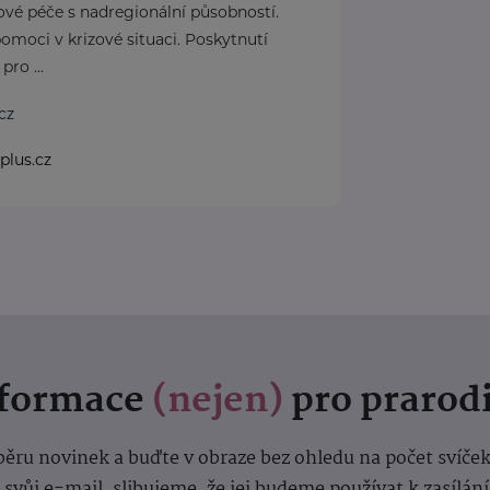
ové péče s nadregionální působností.
omoci v krizové situaci. Poskytnutí
pro ...
cz
plus.cz
nformace
(nejen)
pro prarod
dběru novinek a buďte v obraze bez ohledu na počet svíče
vůj e-mail, slibujeme, že jej budeme používat k zasílán