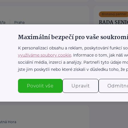
Bronzový partner
RADA SENI
/1a
Praha
ňky stravy. Vše pro aktivní život i péči o
Politických vězňů
Maximální bezpečí pro vaše soukromí
Poskytujeme b
K personalizaci obsahu a reklam, poskytování funkcí so
poradentství p
ulka.cz/
využíváme soubory cookie
. Informace o tom, jak náš w
Vydáváme časo
sociální média, inzerci a analýzy. Partneři tyto údaje
Akreditované p
jste jim poskytli nebo které získali v důsledku toho, že p
https://www
+420 222 56
Povolit vše
Upravit
Odmítn
rscr@rscr.c
.
utná Hora