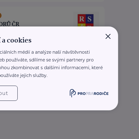
ORŮ ČR
×
 1419/11
Praha 1
 a cookies
ezplatné sociálně-právní
ciálních médií a analýze naší návštěvnosti
ro seniory po celé ČR.
eb používáte, sdílíme se svými partnery pro
pis Doba seniorů.
 mohou zkombinovat s dalšími informacemi, které
oradny RS ...
oužíváte jejich služby.
.rscr.cz/
0 136
out
z