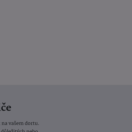
iče
k na vašem dortu.
í důležitých nebo