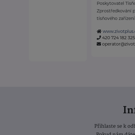
Poskytovatel Tísň
Zprostředkování p
tísňového zařízení 
www.zivotplus.
420 724 182 325
operator@zivot
I
Přihlaste se k o
Pokud nám dáte s