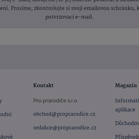
lení.
Prosíme, zkontrolujte si svoji emailovou schránku, 
potvrzovací e-mail.
Kontakt
Magazín
y
Informat
Pro prarodiče s.r.o.
aplikace
obchod@proprarodice.cz
hodní
Důchodov
redakce@proprarodice.cz
skové
Příspěvek