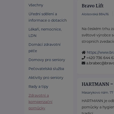
Bravo Lift
Všechny
Úřední sdělení a
Aloisovská 884/16
informace o dotacích
Na českém trhu z
Lékaři, nemocnice,
světové výrobce s
LDN
stropních zvedacíc
Domácí zdravotní
péče
https://www.bra
+420 736 644 6
Domovy pro seniory
a.brabec@bravol
Pečovatelská služba
Aktivity pro seniory
HARTMANN – R
Rady a tipy
Masarykovo nám. 77
Zdravotní a
HARTMANN je odbo
kompenzační
pomůcky a hygieni
pomůcky
tradicí.