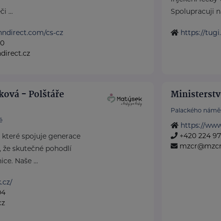
 ...
Spolupracuji na
nndirect.com/cs-cz
https://tugi
50
irect.cz
ková - Polštáře
Ministerstv
Palackého náměs
ě
https://www
+420 224 971
, které spojuje generace
mzcr@mzcr
 že skutečné pohodlí
ce. Naše ...
.cz/
04
cz