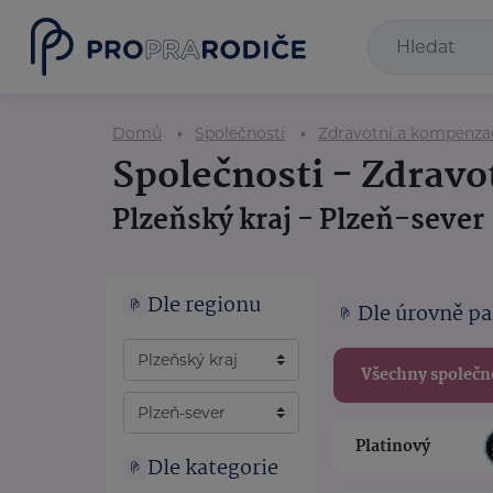
Domů
Společnosti
Zdravotní a kompenz
Společnosti - Zdrav
Plzeňský kraj - Plzeň-sever
Dle regionu
Dle úrovně pa
Všechny společn
Platinový
Dle kategorie