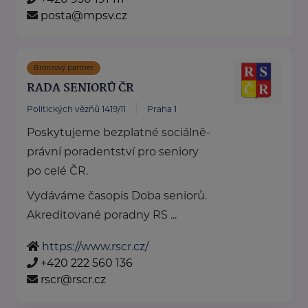
posta@mpsv.cz
Bronzový partner
RADA SENIORŮ ČR
Politických vězňů 1419/11
Praha 1
Poskytujeme bezplatné sociálně-
právní poradentství pro seniory
po celé ČR.
Vydáváme časopis Doba seniorů.
Akreditované poradny RS ...
https://www.rscr.cz/
+420 222 560 136
rscr@rscr.cz