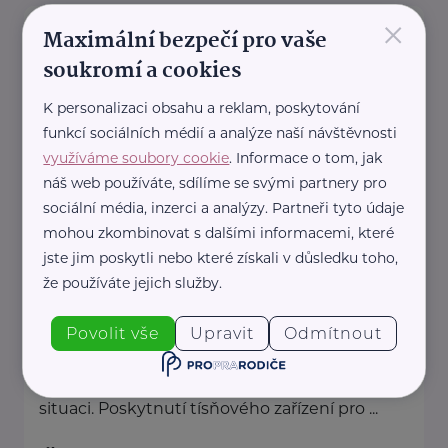
×
Úřad práce České republiky
Maximální bezpečí pro vaše
Dobrovského 1278/25
Praha 7 - Holešovice
soukromí a cookies
Pro výběr konkrétní pobočky klikněte zde
K personalizaci obsahu a reklam, poskytování
.
funkcí sociálních médií a analýze naší návštěvnosti
využíváme soubory cookie
. Informace o tom, jak
www.uradprace.cz
náš web používáte, sdílíme se svými partnery pro
+420 950 180 111
sociální média, inzerci a analýzy. Partneři tyto údaje
podatelna.gr@uradprace.cz
mohou zkombinovat s dalšími informacemi, které
jste jim poskytli nebo které získali v důsledku toho,
že používáte jejich služby.
Život Plus, z.ú.
Benešova 632
Kutná Hora
Povolit vše
Upravit
Odmítnout
Poskytovatel Tísňové péče s nadregionální
působností. Zprostředkování pomoci v krizové
situaci. Poskytnutí tísňového zařízení pro ...