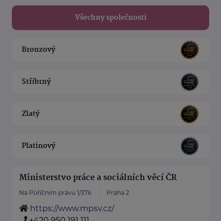
Všechny společnosti
Bronzový
Stříbrný
Zlatý
Platinový
Ministerstvo práce a sociálních věcí ČR
Na Poříčním právu 1/376
Praha 2
https://www.mpsv.cz/
+420 950 191 111