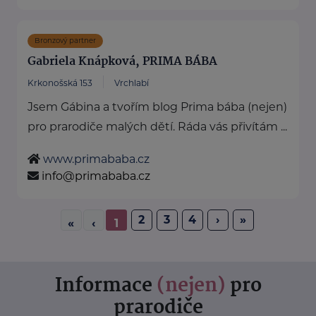
Bronzový partner
Gabriela Knápková, PRIMA BÁBA
Krkonošská 153
Vrchlabí
Jsem Gábina a tvořím blog Prima bába (nejen)
pro prarodiče malých dětí. Ráda vás přivítám ...
www.primababa.cz
info@primababa.cz
2
3
4
›
»
«
‹
1
Informace
(nejen)
pro
prarodiče