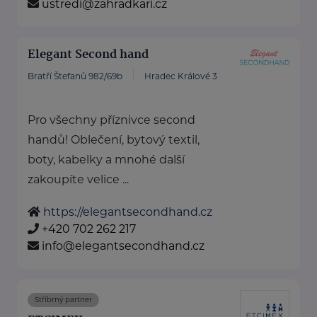
ustredi@zahradkari.cz
Elegant Second hand
Bratří Štefanů 982/69b
Hradec Králové 3
Pro všechny příznivce second
handů! Oblečení, bytový textil,
boty, kabelky a mnohé další
zakoupíte velice ...
https://elegantsecondhand.cz
+420 702 262 217
info@elegantsecondhand.cz
Stříbrný partner