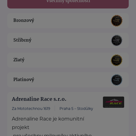
Všechny společnosti
Bronzový
Stříbrný
Zlatý
Platinový
Adrenaline Race s.r.o.
Za Mototechnou 1619
Praha 5 – Stodůlky
Adrenaline Race je komunitní
projekt
pro všechny milovníky aktivního