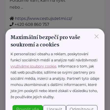
Poradíme Vám, kam na výlet
nebo ...
https://www.cestujsdetmi.cz/
+420 608 860 757
info@cestujsdetmi.cz
×
Maximální bezpečí pro vaše
soukromí a cookies
Cosmee Vision s. r. o.
K personalizaci obsahu a reklam, poskytování
Kodaňská 1441/46
Praha 10
funkcí sociálních médií a analýze naší návštěvnosti
Sallie je značka lesní kosmetiky z
využíváme soubory cookie
. Informace o tom, jak
Karlových Varů.
náš web používáte, sdílíme se svými partnery pro
Propojuje kvalitní přírodní
sociální média, inzerci a analýzy. Partneři tyto údaje
ingredience, blahodárné účinky
mohou zkombinovat s dalšími informacemi, které
jste jim poskytli nebo které získali v důsledku toho,
vřídelní soli ...
že používáte jejich služby.
https://sallie.cz/
info@sallie.cz
Povolit vše
Upravit
Odmítnout