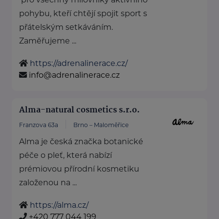
pohybu, kteří chtějí spojit sport s
přátelským setkáváním.
Zaměřujeme ...
https://adrenalinerace.cz/
info@adrenalinerace.cz
Alma-natural cosmetics s.r.o.
Franzova 63a
Brno – Maloměřice
Alma je česká značka botanické
péče o pleť, která nabízí
prémiovou přírodní kosmetiku
založenou na ...
https://alma.cz/
+420 777 044 199