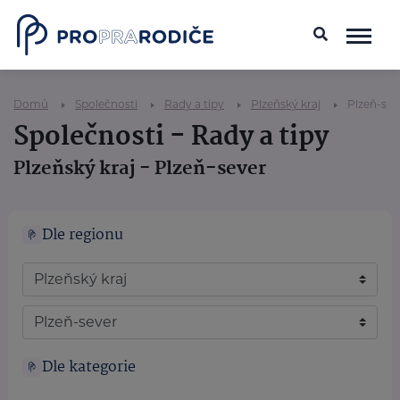
Domů
Společnosti
Rady a tipy
Plzeňský kraj
Plzeň-sev
Společnosti - Rady a tipy
Plzeňský kraj - Plzeň-sever
Dle regionu
Dle kategorie