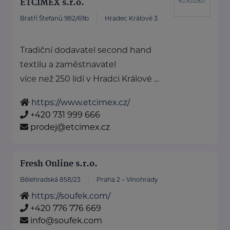
ETCIMEX s.r.o.
Bratří Štefanů 982/69b
Hradec Králové 3
Tradiční dodavatel second hand
textilu a zaměstnavatel
více než 250 lidí v Hradci Králové ...
https://www.etcimex.cz/
+420 731 999 666
prodej@etcimex.cz
Fresh Online s.r.o.
Bělehradská 858/23
Praha 2 – Vinohrady
https://soufek.com/
+420 776 776 669
info@soufek.com