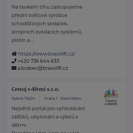
Na českém trhu zastupujeme
přední světové výrobce
schodišťových sedaček,
stropních zvedacích systémů,
plošin a ...
https://www.bravolift.cz/
+420 736 644 633
a.brabec@bravolift.cz
Cestuj s dětmi s.r.o.
Rybná 716/24
Praha 1 - Staré Město
Největší portál pro vyhledávání
zážitků, ubytování a výletů s
dětmi