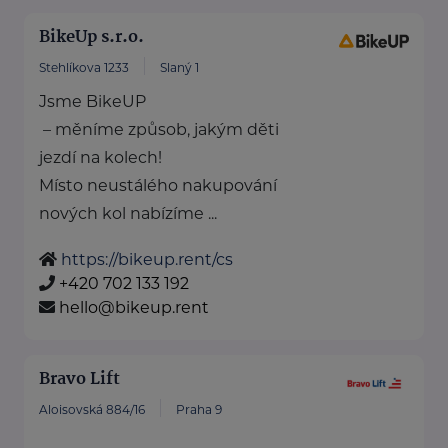
BikeUp s.r.o.
Stehlíkova 1233
Slaný 1
Jsme BikeUP
– měníme způsob, jakým děti
jezdí na kolech!
Místo neustálého nakupování
nových kol nabízíme ...
https://bikeup.rent/cs
+420 702 133 192
hello@bikeup.rent
Bravo Lift
Aloisovská 884/16
Praha 9