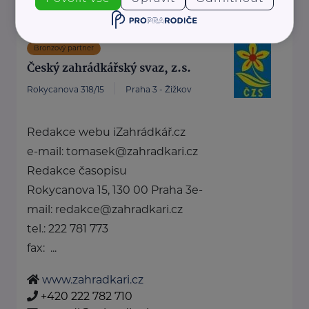
Bronzový partner
Český zahrádkářský svaz, z.s.
Rokycanova 318/15
Praha 3 - Žižkov
Redakce webu iZahrádkář.cz
e-mail: tomasek@zahradkari.cz
Redakce časopisu
Rokycanova 15, 130 00 Praha 3e-
mail: redakce@zahradkari.cz
tel.: 222 781 773
fax: ...
www.zahradkari.cz
+420 222 782 710