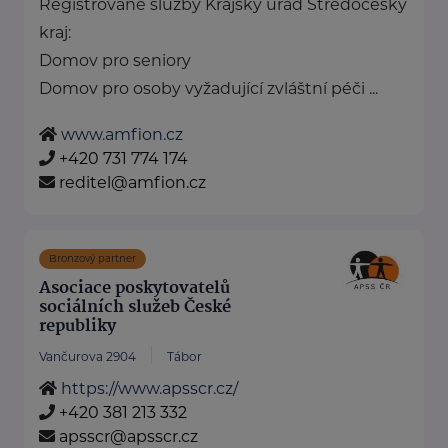
Registrované služby Krajský úřad Středočeský
kraj:
Domov pro seniory
Domov pro osoby vyžadující zvláštní péči ...
www.amfion.cz
+420 731 774 174
reditel@amfion.cz
Bronzový partner
Asociace poskytovatelů
sociálních služeb České
republiky
Vančurova 2904
Tábor
https://www.apsscr.cz/
+420 381 213 332
apsscr@apsscr.cz