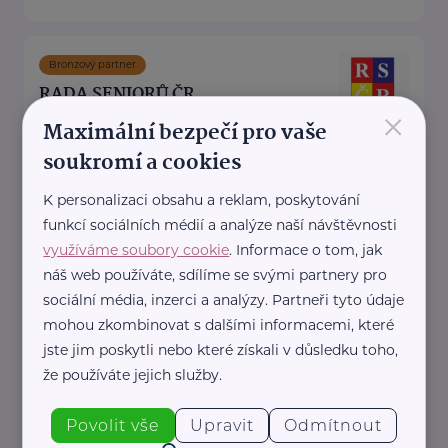
Bronzový partner
RADA SENIORŮ ČR
×
Maximální bezpečí pro vaše
Politických vězňů 1419/11
Praha 1
soukromí a cookies
Poskytujeme bezplatné sociálně-
právní poradentství pro seniory
K personalizaci obsahu a reklam, poskytování
po celé ČR.
funkcí sociálních médií a analýze naší návštěvnosti
využíváme soubory cookie
. Informace o tom, jak
Vydáváme časopis Doba seniorů.
náš web používáte, sdílíme se svými partnery pro
Akreditované poradny RS ...
sociální média, inzerci a analýzy. Partneři tyto údaje
https://www.rscr.cz/
mohou zkombinovat s dalšími informacemi, které
+420 222 560 136
jste jim poskytli nebo které získali v důsledku toho,
rscr@rscr.cz
že používáte jejich služby.
Povolit vše
Upravit
Odmítnout
ŽIVOT 90, z.ú.