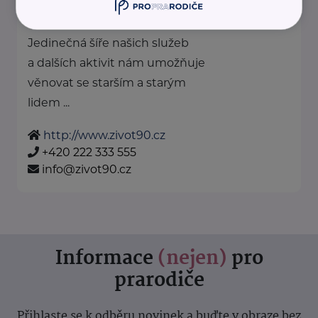
Karoliny Světlé 286/18
Praha
Jedinečná šíře našich služeb
a dalších aktivit nám umožňuje
věnovat se starším a starým
lidem ...
http://www.zivot90.cz
+420 222 333 555
info@zivot90.cz
Informace
(nejen)
pro
prarodiče
Přihlaste se k odběru novinek a buďte v obraze bez