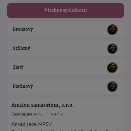
Všechny společnosti
Bronzový
Stříbrný
Zlatý
Platinový
Amfion sanatorium, s.r.o.
Českolipská 3444
Mělník
Akreditace MPSV,