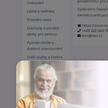
poradentství pro s
Cestování
Vydáváme časopis
Lázně a wellness
Akreditované pora
Poslední cesta
https://www.rsc
Důchody a sociální
+420 222 560 1
dávky pro seniory
rscr@rscr.cz
Fyzické obtíže a
duševní onemocnění
Další služby a Centra
duševního zdraví
Osobní asistence
Pomoc v nouzi
Pojištění a finance
Pro pečující
Zaměstnání a právní