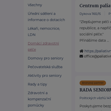
Centrum palia
Všechny
Úřední sdělení a
Dykova 1165/15
P
informace o dotacích
"Zlepšujeme péči 
republice, a např
Lékaři, nemocnice,
sociální péče."
LDN
Přinášíme data ...
Domácí zdravotní
péče
https://paliati
office@paliati
Domovy pro seniory
Pečovatelská služba
Aktivity pro seniory
Bronzový partner
Rady a tipy
RADA SENIOR
Zdravotní a
Politických vězňů 1419
kompenzační
pomůcky
Poskytujeme bezpl