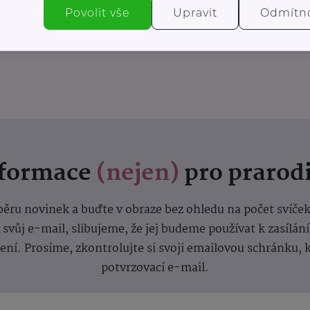
Povolit vše
Upravit
Odmítn
nformace
(nejen)
pro prarod
dběru novinek a buďte v obraze bez ohledu na počet svíče
vůj e-mail, slibujeme, že jej budeme používat k zasílán
lení.
Prosíme, zkontrolujte si svoji emailovou schránku, 
potvrzovací e-mail.