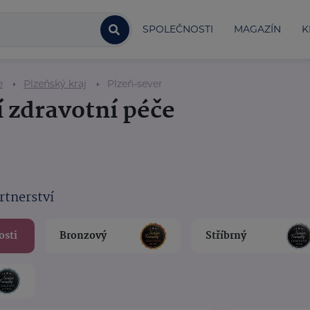
SPOLEČNOSTI
MAGAZÍN
K
e
Plzeňský kraj
Plzeň-sever
 zdravotní péče
rtnerství
osti
Bronzový
Stříbrný