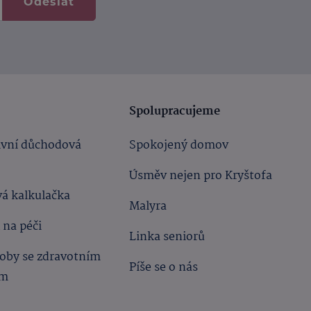
Odeslat
Spolupracujeme
ivní důchodová
Spokojený domov
Úsměv nejen pro Kryštofa
á kalkulačka
Malyra
 na péči
Linka seniorů
oby se zdravotním
Píše se o nás
ím