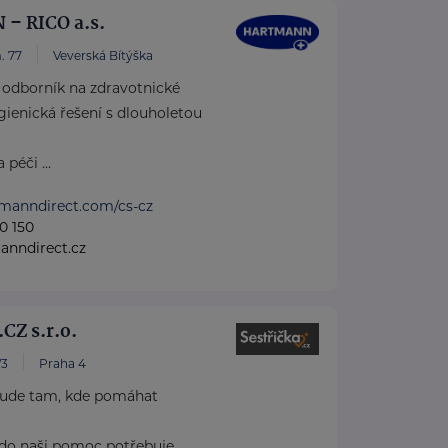
– RICO a.s.
. 77
Veverská Bítýška
dborník na zdravotnické
ienická řešení s dlouholetou
péči ...
tmanndirect.com/cs-cz
0 150
anndirect.cz
CZ s.r.o.
/3
Praha 4
de tam, kde pomáhat
kdo naši pomoc potřebuje.