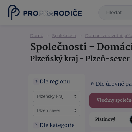
Domů
Společnosti
Domácí zdravotní péč
Společnosti - Domácí
Plzeňský kraj - Plzeň-sever
Dle regionu
Dle úrovně pa
Všechny společn
Platinový
Dle kategorie