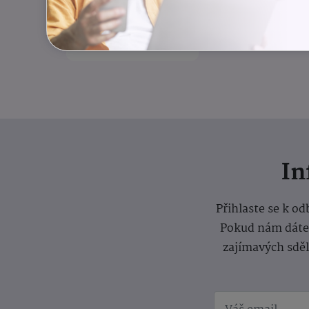
rovnováha
Odlehčovací služba
I
Přihlaste se k o
Pokud nám dáte s
zajímavých sdě