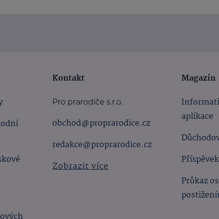
Kontakt
Magazín
y
Informat
Pro prarodiče s.r.o.
aplikace
obchod@proprarodice.cz
hodní
Důchodov
redakce@proprarodice.cz
skové
Příspěvek
Zobrazit více
Průkaz os
postižen
bových