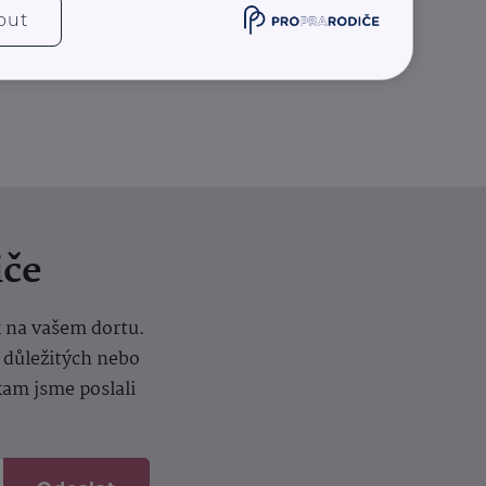
out
iče
k na vašem dortu.
í důležitých nebo
kam jsme poslali