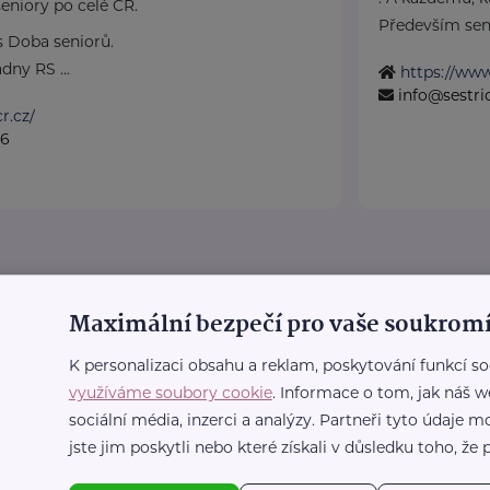
eniory po celé ČR.
Především seni
 Doba seniorů.
dny RS ...
https://www
info@sestri
r.cz/
36
Maximální bezpečí pro vaše soukromí
K personalizaci obsahu a reklam, poskytování funkcí so
využíváme soubory cookie
. Informace o tom, jak náš w
sociální média, inzerci a analýzy. Partneři tyto údaje
jste jim poskytli nebo které získali v důsledku toho, že p