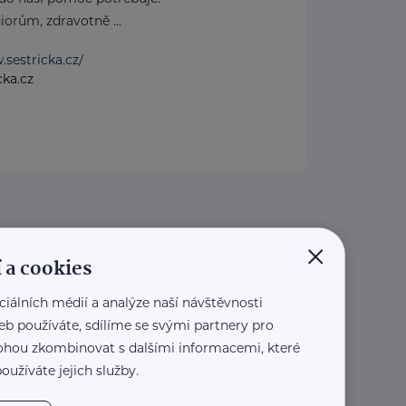
orům, zdravotně ...
.sestricka.cz/
cka.cz
×
 a cookies
ciálních médií a analýze naší návštěvnosti
eb používáte, sdílíme se svými partnery pro
 mohou zkombinovat s dalšími informacemi, které
oužíváte jejich služby.