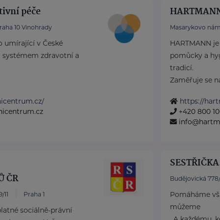
tivní péče
HARTMANN 
raha 10 Vinohrady
Masarykovo nám
o umírající v České
HARTMANN je o
íč systémem zdravotní a
pomůcky a hyg
tradicí.
Zaměřuje se na 
vnicentrum.cz/
https://har
vnicentrum.cz
+420 800 10
info@hartm
SESTŘIČKA.
Ů ČR
Budějovická 778
Pomáháme všu
/11
Praha 1
můžeme
atné sociálně-právní
. A každému, 